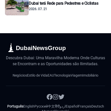
Dubai terá Rede para Pedestres e Ciclistas
2026. 07. 21
DubaiNewsGroup
Descubra Dubai: Uma Maravilha Moderna Onde Culturas
se Encontram e as Oportunidades são Ilimitadas.
Negócios
Estilo de Vida
EAU
Tecnologia
Viagem
Imobiliário
Português
English
Русский
中文
हिंदी
اردو
Español
Français
Deutsch