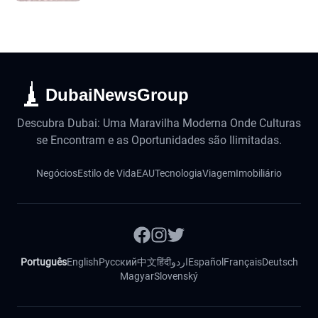
DubaiNewsGroup
Descubra Dubai: Uma Maravilha Moderna Onde Culturas
se Encontram e as Oportunidades são Ilimitadas.
Negócios
Estilo de Vida
EAU
Tecnologia
Viagem
Imobiliário
Português
English
Русский
中文
हिंदी
اردو
Español
Français
Deutsch
Magyar
Slovenský