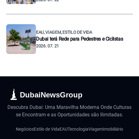
EAU, VIAGEM, ESTILO DE VIDA
Dubai terá Rede para Pedestres e Ciclistas
2026. 07. 21
DubaiNewsGroup
Descubra Dubai: Uma Maravilha Moderna Onde Culturas
se Encontram e as Oportunidades são Ilimitadas.
Negócios
Estilo de Vida
EAU
Tecnologia
Viagem
Imobiliário