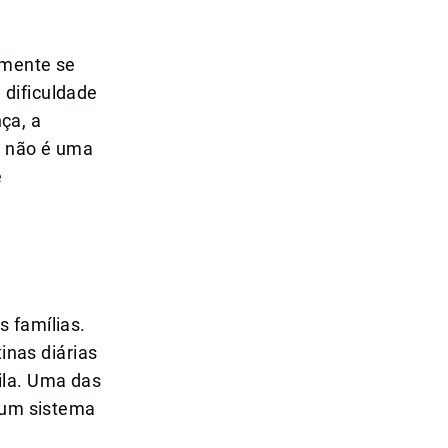
amente se
 dificuldade
ça, a
o não é uma
e
 famílias.
tinas diárias
ila. Uma das
r um sistema