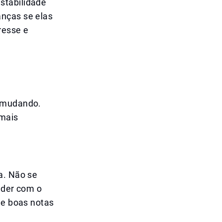
stabilidade
anças se elas
resse e
á mudando.
 mais
a. Não se
ender com o
ue boas notas