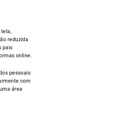
tela,
ção reduzida
 pais
ormas online.
ados pessoais
ularmente com
 uma área