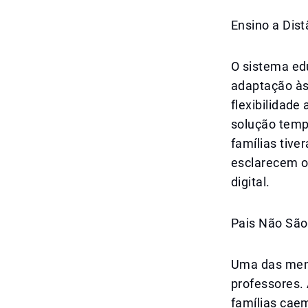
Ensino a Dis
O sistema ed
adaptação às
flexibilidade
solução temp
famílias tive
esclarecem o
digital.
Pais Não São
Uma das mens
professores. 
famílias caem