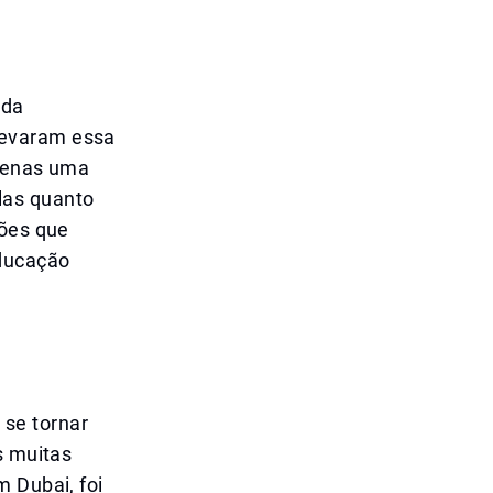
?
ida
levaram essa
apenas uma
las quanto
ções que
educação
se tornar
s muitas
m Dubai, foi