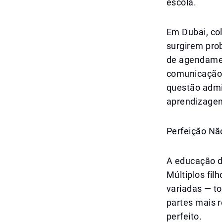
escola.
Em Dubai, co
surgirem pro
de agendamen
comunicação 
questão admi
aprendizage
Perfeição Não
A educação di
Múltiplos fil
variadas — t
partes mais r
perfeito.