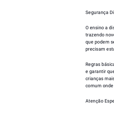
Segurança Dig
O ensino a d
trazendo nov
que podem se
precisam esta
Regras básic
e garantir q
crianças mai
comum onde o
Atenção Espe