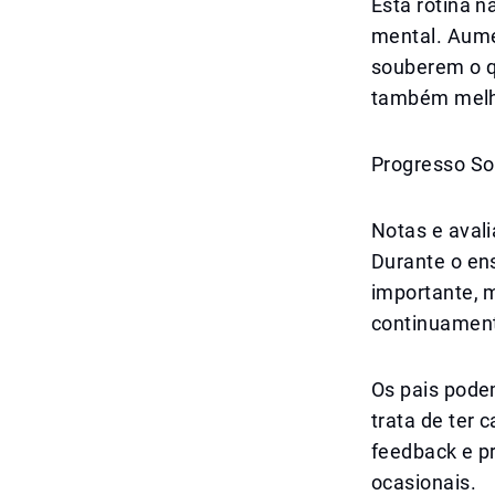
Esta rotina 
mental. Aume
souberem o q
também melh
Progresso S
Notas e aval
Durante o ens
importante, 
continuamen
Os pais podem
trata de ter 
feedback e pr
ocasionais.