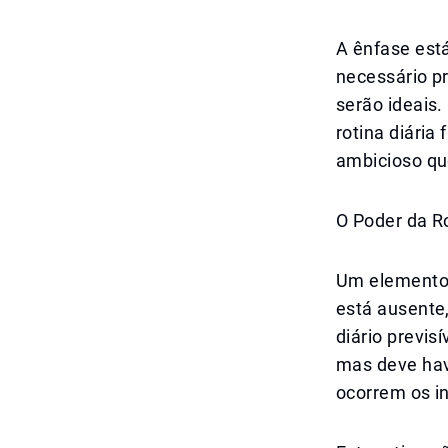
A ênfase está
necessário pr
serão ideais.
rotina diári
ambicioso qu
O Poder da Ro
Um elemento c
está ausente
diário previs
mas deve hav
ocorrem os i