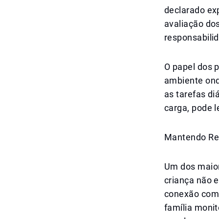
declarado ex
avaliação d
responsabilid
O papel dos p
ambiente onde
as tarefas di
carga, pode l
Mantendo Re
Um dos maior
criança não e
conexão com 
família moni