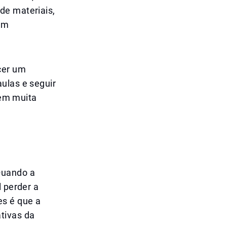
de materiais,
em
cer um
ulas e seguir
rem muita
.
Quando a
l perder a
es é que a
tivas da