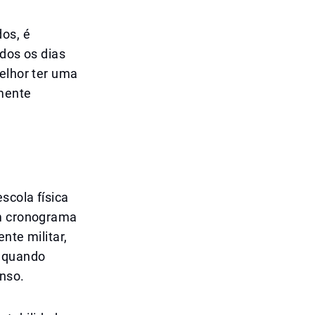
dos, é
odos os dias
melhor ter uma
amente
scola física
um cronograma
nte militar,
, quando
nso.