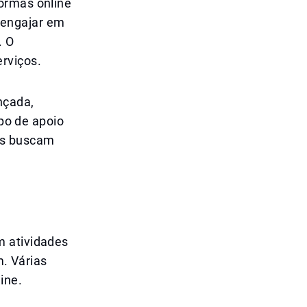
ormas online
 engajar em
. O
rviços.
nçada,
ipo de apoio
as buscam
m atividades
. Várias
ine.