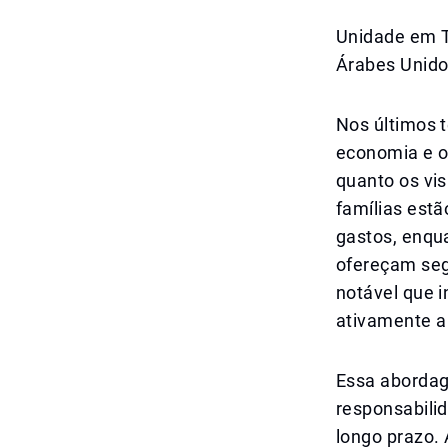
Unidade em 
Árabes Unid
Nos últimos 
economia e o
quanto os vi
famílias est
gastos, enqu
ofereçam segu
notável que 
ativamente a
Essa abordag
responsabilid
longo prazo.