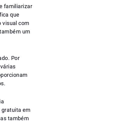
 familiarizar
fica que
o visual com
s também um
ado. Por
 várias
roporcionam
os.
ia
 gratuita em
 mas também