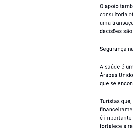
O apoio tamb
consultoria 
uma transaçã
decisões são 
Segurança n
A saúde é um
Árabes Unido
que se encont
Turistas que,
financeiramen
é importante
fortalece a r