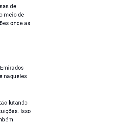
sas de
no meio de
ções onde as
s Emirados
e naqueles
tão lutando
uições. Isso
ambém