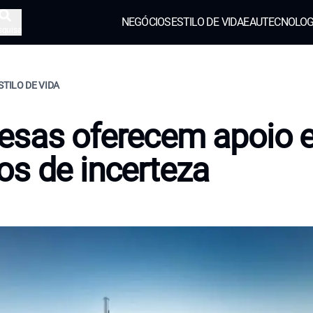
NEGÓCIOS
ESTILO DE VIDA
EAU
TECNOLOG
squisa
STILO DE VIDA
esas oferecem apoio 
s de incerteza