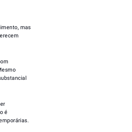
nimento, mas
ferecem
 com
 Mesmo
ubstancial
der
so é
temporárias.