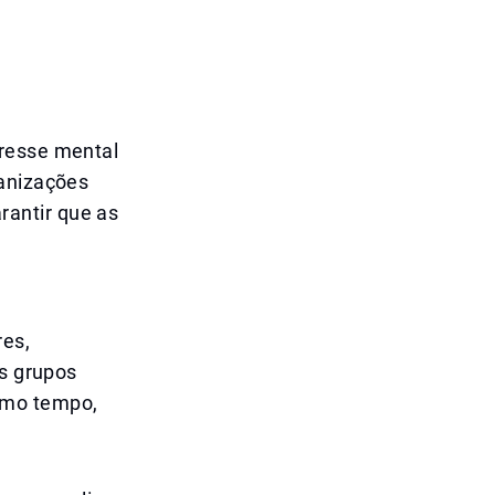
tresse mental
ganizações
antir que as
res,
es grupos
smo tempo,