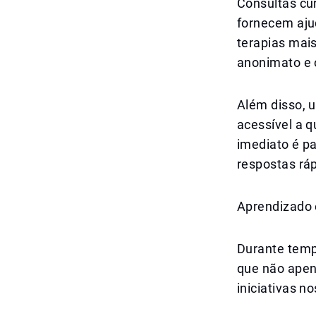
Consultas cu
fornecem aju
terapias mai
anonimato e 
Além disso, u
acessível a q
imediato é p
respostas ráp
Aprendizado 
Durante temp
que não apen
iniciativas n