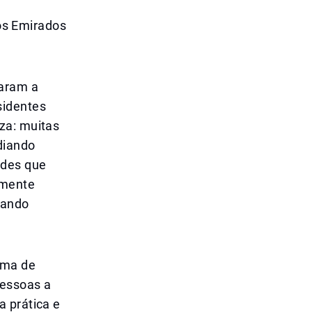
os Emirados
taram a
sidentes
za: muitas
diando
ades que
rmente
iando
rma de
pessoas a
a prática e