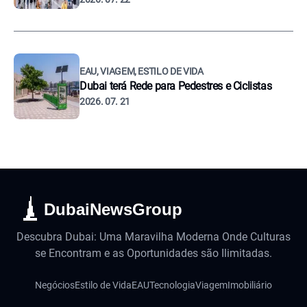
EAU, VIAGEM, ESTILO DE VIDA
Dubai terá Rede para Pedestres e Ciclistas
2026. 07. 21
DubaiNewsGroup
Descubra Dubai: Uma Maravilha Moderna Onde Culturas
se Encontram e as Oportunidades são Ilimitadas.
Negócios
Estilo de Vida
EAU
Tecnologia
Viagem
Imobiliário