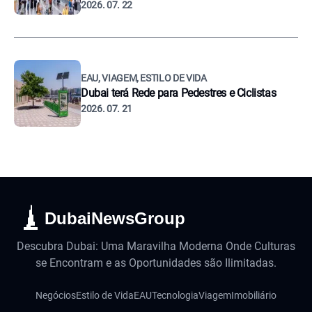
2026. 07. 22
EAU, VIAGEM, ESTILO DE VIDA
Dubai terá Rede para Pedestres e Ciclistas
2026. 07. 21
DubaiNewsGroup
Descubra Dubai: Uma Maravilha Moderna Onde Culturas
se Encontram e as Oportunidades são Ilimitadas.
Negócios
Estilo de Vida
EAU
Tecnologia
Viagem
Imobiliário