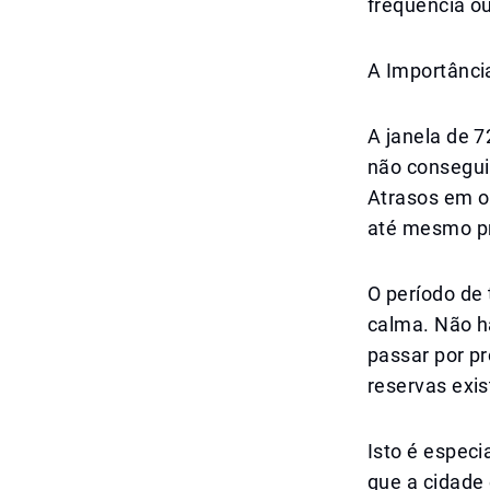
frequência o
A Importânci
A janela de 7
não conseguir
Atrasos em o
até mesmo pr
O período de
calma. Não h
passar por p
reservas exi
Isto é especi
que a cidade