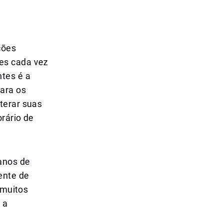
ções
es cada vez
tes é a
para os
terar suas
rário de
lanos de
ente de
 muitos
 a