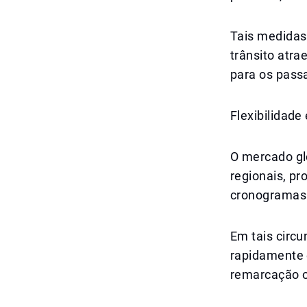
Tais medidas
trânsito atra
para os pass
Flexibilidad
O mercado gl
regionais, pr
cronogramas
Em tais circu
rapidamente 
remarcação o