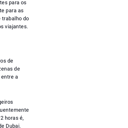
tes para os
te para as
 trabalho do
s viajantes.
ros de
zenas de
 entre a
geiros
equentemente
2 horas é,
de Dubai.