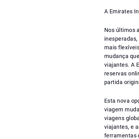
A Emirates I
Nos últimos a
inesperadas,
mais flexíve
mudança que 
viajantes. A
reservas onli
partida origin
Esta nova op
viagem mudam
viagens globa
viajantes, e
ferramentas d