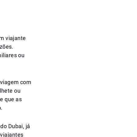
um viajante
azões.
iliares ou
a viagem com
lhete ou
e que as
o.
do Dubai, já
viajantes