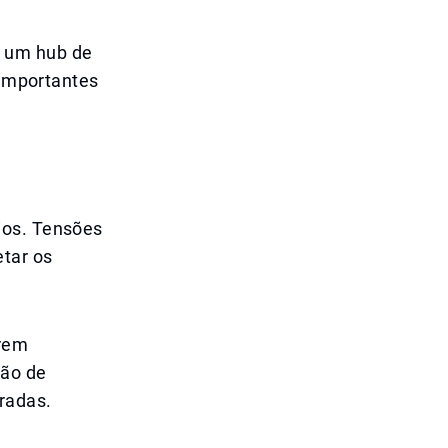
o um hub de
 importantes
ios. Tensões
etar os
arem
ção de
radas.