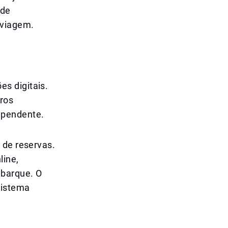
 de
 viagem.
s digitais.
ros
ependente.
 de reservas.
line,
mbarque. O
sistema