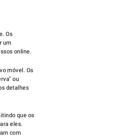
e. Os
ar um
ssos online.
ivo móvel. Os
rva" ou
 os detalhes
itindo que os
ara eles.
ajam com