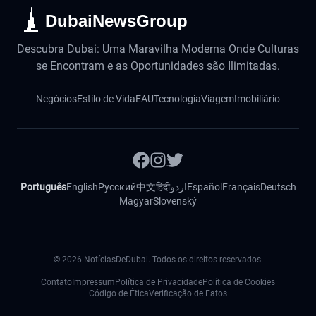
DubaiNewsGroup
Descubra Dubai: Uma Maravilha Moderna Onde Culturas
se Encontram e as Oportunidades são Ilimitadas.
Negócios
Estilo de Vida
EAU
Tecnologia
Viagem
Imobiliário
Português
English
Русский
中文
हिंदी
اردو
Español
Français
Deutsch
Magyar
Slovenský
©
2026
NotíciasDeDubai. Todos os direitos reservados.
Contato
Impressum
Política de Privacidade
Política de Cookies
Código de Ética
Verificação de Fatos