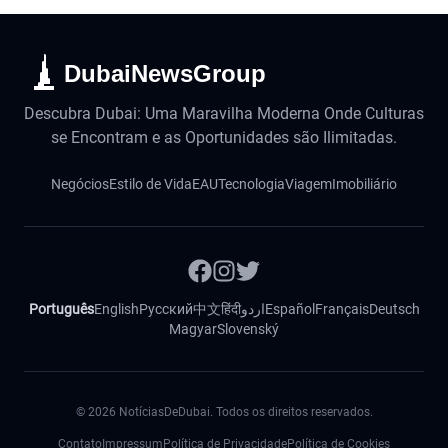
DubaiNewsGroup
Descubra Dubai: Uma Maravilha Moderna Onde Culturas
se Encontram e as Oportunidades são Ilimitadas.
Negócios
Estilo de Vida
EAU
Tecnologia
Viagem
Imobiliário
Português
English
Русский
中文
हिंदी
اردو
Español
Français
Deutsch
Magyar
Slovenský
©
2026
NotíciasDeDubai. Todos os direitos reservados.
Contato
Impressum
Política de Privacidade
Política de Cookies