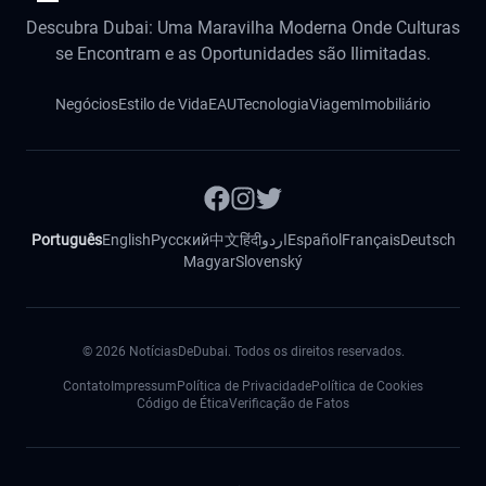
Descubra Dubai: Uma Maravilha Moderna Onde Culturas
se Encontram e as Oportunidades são Ilimitadas.
Negócios
Estilo de Vida
EAU
Tecnologia
Viagem
Imobiliário
Português
English
Русский
中文
हिंदी
اردو
Español
Français
Deutsch
Magyar
Slovenský
©
2026
NotíciasDeDubai. Todos os direitos reservados.
Contato
Impressum
Política de Privacidade
Política de Cookies
Código de Ética
Verificação de Fatos