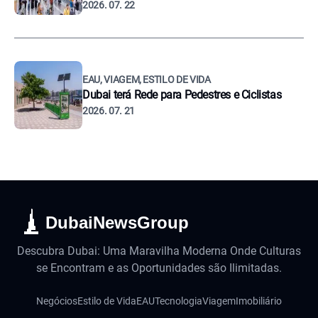
2026. 07. 22
EAU, VIAGEM, ESTILO DE VIDA
Dubai terá Rede para Pedestres e Ciclistas
2026. 07. 21
DubaiNewsGroup
Descubra Dubai: Uma Maravilha Moderna Onde Culturas
se Encontram e as Oportunidades são Ilimitadas.
Negócios
Estilo de Vida
EAU
Tecnologia
Viagem
Imobiliário