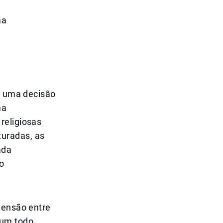
ma
te uma decisão
ma
religiosas
uradas, as
ada
o
tensão entre
 um todo