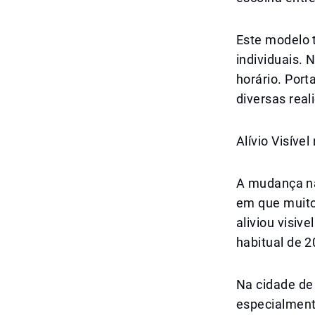
Este modelo t
individuais.
horário. Port
diversas real
Alívio Visível
A mudança nã
em que muitos
aliviou visi
habitual de 2
Na cidade de
especialmente