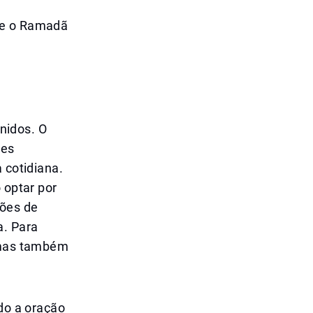
te o Ramadã
nidos. O
ões
 cotidiana.
 optar por
ções de
a. Para
, mas também
ndo a oração