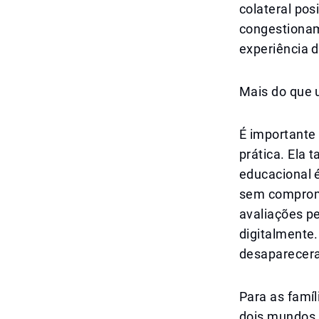
colateral po
congestionam
experiência 
Mais do que 
É importante 
prática. Ela
educacional 
sem comprome
avaliações p
digitalmente
desaparecera
Para as famíl
dois mundos 