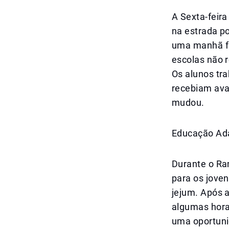
A Sexta-feira
na estrada po
uma manhã fam
escolas não r
Os alunos tr
recebiam ava
mudou.
Educação Ad
Durante o Ra
para os jove
jejum. Após 
algumas hora
uma oportuni