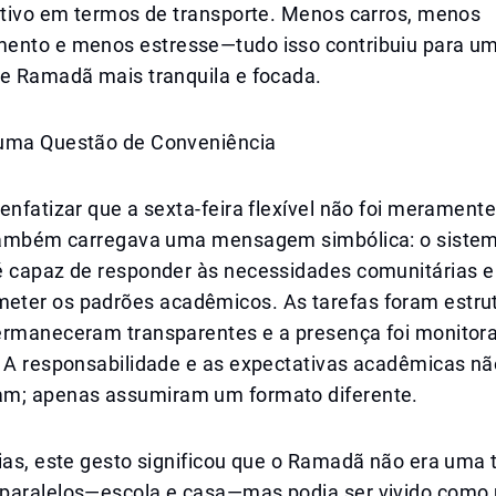
sitivo em termos de transporte. Menos carros, menos
ento e menos estresse—tudo isso contribuiu para u
de Ramadã mais tranquila e focada.
uma Questão de Conveniência
enfatizar que a sexta-feira flexível não foi meramen
 também carregava uma mensagem simbólica: o siste
é capaz de responder às necessidades comunitárias e 
ter os padrões acadêmicos. As tarefas foram estrut
ermaneceram transparentes e a presença foi monitor
. A responsabilidade e as expectativas acadêmicas nã
m; apenas assumiram um formato diferente.
ias, este gesto significou que o Ramadã não era uma 
paralelos—escola e casa—mas podia ser vivido como