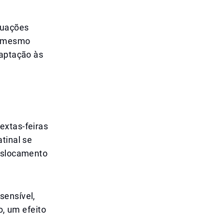
tuações
no mesmo
daptação às
extas-feiras
tinal se
deslocamento
sensível,
o, um efeito