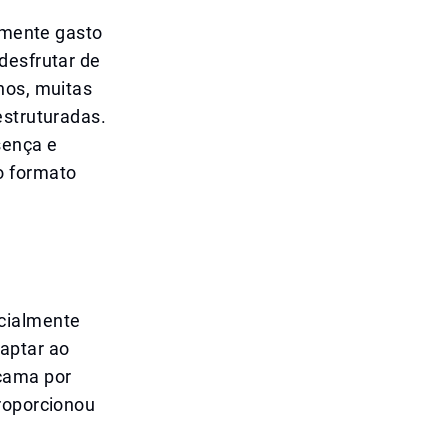
ormente gasto
desfrutar de
hos, muitas
estruturadas.
sença e
o formato
ecialmente
aptar ao
 cama por
proporcionou