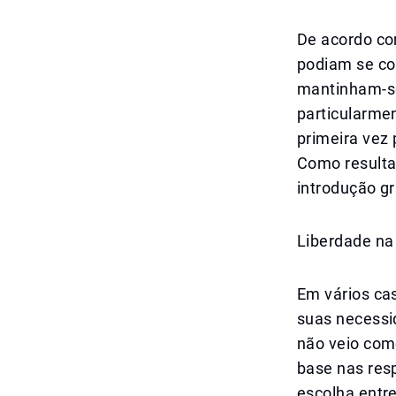
De acordo co
podiam se co
mantinham-se 
particularme
primeira vez
Como resulta
introdução gr
Liberdade na
Em vários cas
suas necessid
não veio com
base nas resp
escolha entre