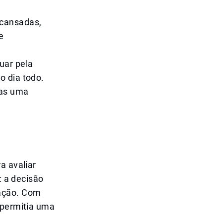
scansadas,
e
uar pela
o dia todo.
mas uma
a avaliar
: a decisão
ração. Com
 permitia uma