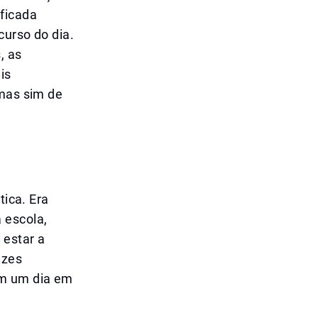
ificada
curso do dia.
, as
is
 mas sim de
tica. Era
 escola,
 estar a
ezes
em um dia em