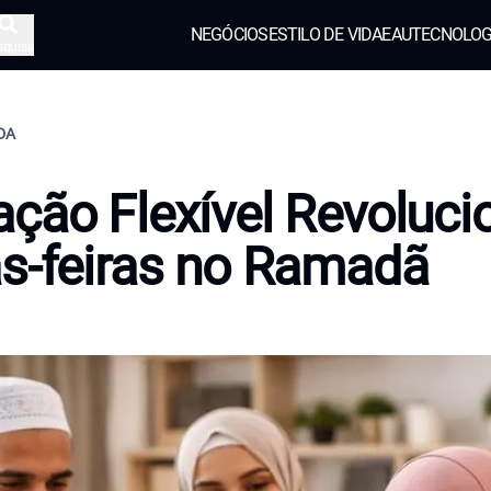
NEGÓCIOS
ESTILO DE VIDA
EAU
TECNOLOG
squisa
IDA
ção Flexível Revoluci
s-feiras no Ramadã