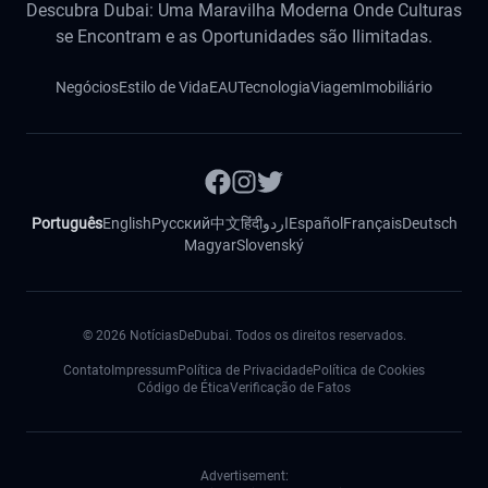
Descubra Dubai: Uma Maravilha Moderna Onde Culturas
se Encontram e as Oportunidades são Ilimitadas.
Negócios
Estilo de Vida
EAU
Tecnologia
Viagem
Imobiliário
Português
English
Русский
中文
हिंदी
اردو
Español
Français
Deutsch
Magyar
Slovenský
©
2026
NotíciasDeDubai. Todos os direitos reservados.
Contato
Impressum
Política de Privacidade
Política de Cookies
Código de Ética
Verificação de Fatos
Advertisement: