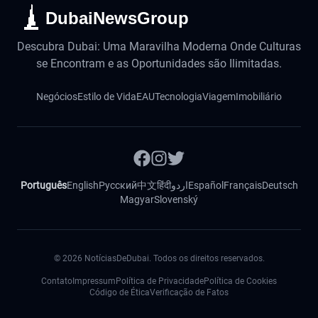
DubaiNewsGroup
Descubra Dubai: Uma Maravilha Moderna Onde Culturas
se Encontram e as Oportunidades são Ilimitadas.
Negócios
Estilo de Vida
EAU
Tecnologia
Viagem
Imobiliário
Português
English
Русский
中文
हिंदी
اردو
Español
Français
Deutsch
Magyar
Slovenský
©
2026
NotíciasDeDubai. Todos os direitos reservados.
Contato
Impressum
Política de Privacidade
Política de Cookies
Código de Ética
Verificação de Fatos