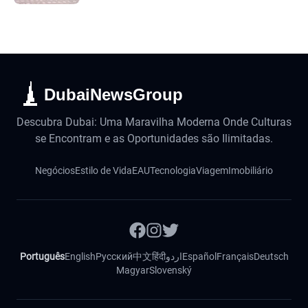
DubaiNewsGroup
Descubra Dubai: Uma Maravilha Moderna Onde Culturas
se Encontram e as Oportunidades são Ilimitadas.
Negócios
Estilo de Vida
EAU
Tecnologia
Viagem
Imobiliário
Português
English
Русский
中文
हिंदी
اردو
Español
Français
Deutsch
Magyar
Slovenský