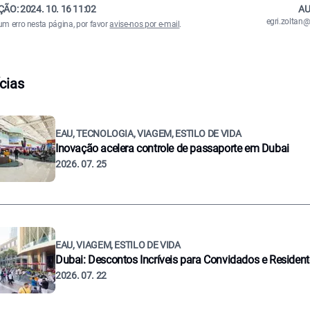
ÇÃO:
2024. 10. 16 11:02
AU
egri.zolta
um erro nesta página, por favor
avise-nos por e-mail
.
cias
EAU, TECNOLOGIA, VIAGEM, ESTILO DE VIDA
Inovação acelera controle de passaporte em Dubai
2026. 07. 25
EAU, VIAGEM, ESTILO DE VIDA
Dubai: Descontos Incríveis para Convidados e Residen
2026. 07. 22