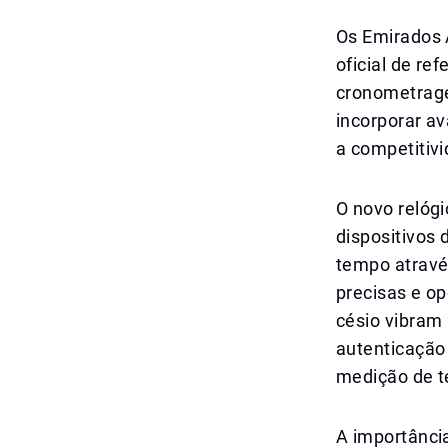
Os Emirados 
oficial de re
cronometragem
incorporar av
a competitivi
O novo relógi
dispositivos
tempo atravé
precisas e o
césio vibram
autenticação
medição de 
A importância