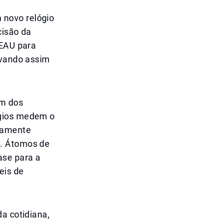
 novo relógio
cisão da
 EAU para
evando assim
um dos
ógios medem o
mamente
s. Átomos de
ase para a
eis de
a cotidiana,