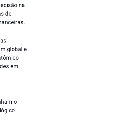
recisão na
as de
nanceiras.
vas
em global e
atômico
dades em
enham o
lógico