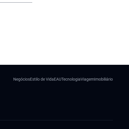
Negócios
Estilo de Vida
EAU
Tecnologia
Viagem
Imobiliário