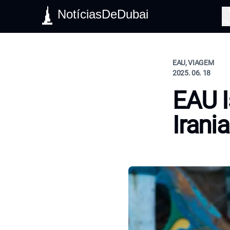
NotíciasDeDubai
Pe
EAU, VIAGEM
2025. 06. 18
EAU 
Irani