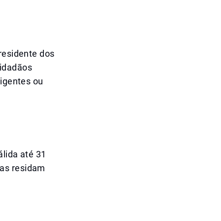
Presidente dos
cidadãos
ligentes ou
álida até 31
das residam