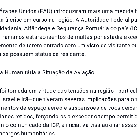
Árabes Unidos (EAU) introduziram mais uma medida 
a à crise em curso na região. A Autoridade Federal p
idadania, Alfândega e Segurança Portuária do país (I
 iranianos estarão isentos de multas por estadia exc
mente de terem entrado com um visto de visitante o
u se possuem status de residente.
 Humanitária à Situação da Aviação
 foi tomada em virtude das tensões na região—particu
e Israel e Irã—que tiveram severas implicações para o 
mentos de espaço aéreo e suspensões de voos deixa
ianos retidos, forçando-os a exceder o tempo permiti
 o comunicado da ICP, a iniciativa visa auxiliar essa
encargos humanitários.