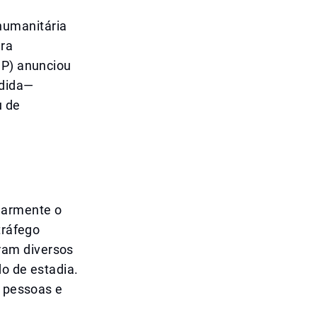
humanitária
ara
CP) anunciou
edida—
u de
larmente o
tráfego
ram diversos
do de estadia.
s pessoas e