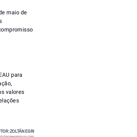
de maio de
s
o compromisso
 EAU para
ação,
os valores
relações
TOR: ZOLTÁN EGRI
n@dubainewsgroup.com