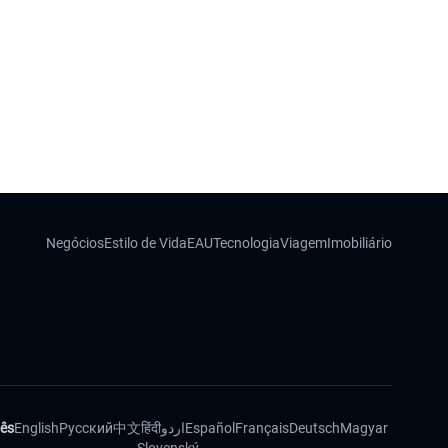
Negócios
Estilo de Vida
EAU
Tecnologia
Viagem
Imobiliário
ês
English
Русский
中文
हिंदी
اردو
Español
Français
Deutsch
Magyar