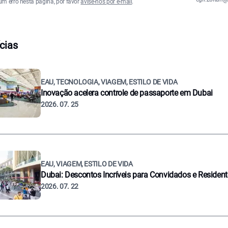
um erro nesta página, por favor
avise-nos por e-mail
.
cias
EAU, TECNOLOGIA, VIAGEM, ESTILO DE VIDA
Inovação acelera controle de passaporte em Dubai
2026. 07. 25
EAU, VIAGEM, ESTILO DE VIDA
Dubai: Descontos Incríveis para Convidados e Residen
2026. 07. 22