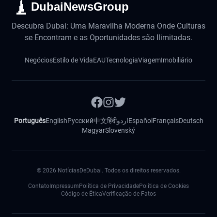
DubaiNewsGroup
Descubra Dubai: Uma Maravilha Moderna Onde Culturas
se Encontram e as Oportunidades são Ilimitadas.
Negócios
Estilo de Vida
EAU
Tecnologia
Viagem
Imobiliário
Português
English
Русский
中文
हिंदी
اردو
Español
Français
Deutsch
Magyar
Slovenský
©
2026
NotíciasDeDubai. Todos os direitos reservados.
Contato
Impressum
Política de Privacidade
Política de Cookies
Código de Ética
Verificação de Fatos