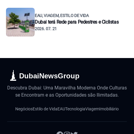
EAU, VIAGEM, ESTILO DE VIDA
Dubai terá Rede para Pedestres e Ciclistas
2026. 07. 21
DubaiNewsGroup
Descubra Dubai: Uma Maravilha Moderna Onde Culturas
se Encontram e as Oportunidades são Ilimitadas.
Negócios
Estilo de Vida
EAU
Tecnologia
Viagem
Imobiliário