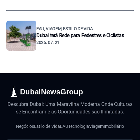
EAU, VIAGEM, ESTILO DE VIDA
Dubai terá Rede para Pedestres e Ciclistas
2026. 07. 21
DubaiNewsGroup
Descubra Dubai: Uma Maravilha Moderna Onde Culturas
se Encontram e as Oportunidades são Ilimitadas.
Negócios
Estilo de Vida
EAU
Tecnologia
Viagem
Imobiliário