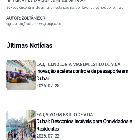
ÚLTIMA ATUALIZAÇÃO:
2026. 04. 26 23:29
Se você encontrar algum erro nesta página, por favor
avise-nos por e-mail
.
AUTOR: ZOLTÁN EGRI
egri.zoltan@dubainewsgroup.com
Últimas Notícias
EAU, TECNOLOGIA, VIAGEM, ESTILO DE VIDA
Inovação acelera controle de passaporte em
Dubai
2026. 07. 25
EAU, VIAGEM, ESTILO DE VIDA
Dubai: Descontos Incríveis para Convidados e
Residentes
2026. 07. 22