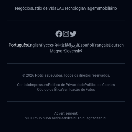
Negócios
Estilo de Vida
EAU
Tecnologia
Viagem
Imobiliário
Português
English
Русский
中文
हिंदी
اردو
Español
Français
Deutsch
Magyar
Slovenský
©
2026
NotíciasDeDubai. Todos os direitos reservados.
Contato
Impressum
Política de Privacidade
Política de Cookies
Código de Ética
Verificação de Fatos
Advertisement:
bUTOR5
05.hu
5n.ae
tire-service.hu
1b.hu
egrizoltan.hu