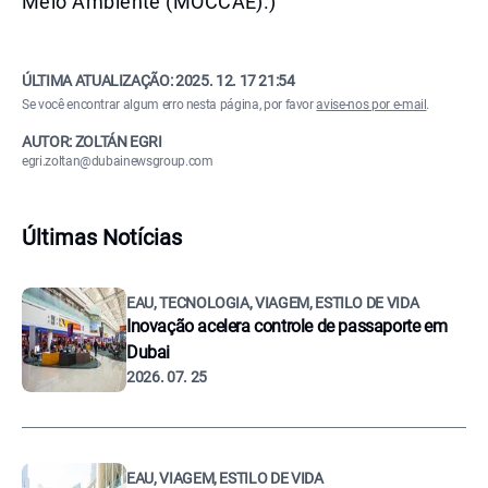
Meio Ambiente (MOCCAE).)
ÚLTIMA ATUALIZAÇÃO:
2025. 12. 17 21:54
Se você encontrar algum erro nesta página, por favor
avise-nos por e-mail
.
AUTOR: ZOLTÁN EGRI
egri.zoltan@dubainewsgroup.com
Últimas Notícias
EAU, TECNOLOGIA, VIAGEM, ESTILO DE VIDA
Inovação acelera controle de passaporte em
Dubai
2026. 07. 25
EAU, VIAGEM, ESTILO DE VIDA