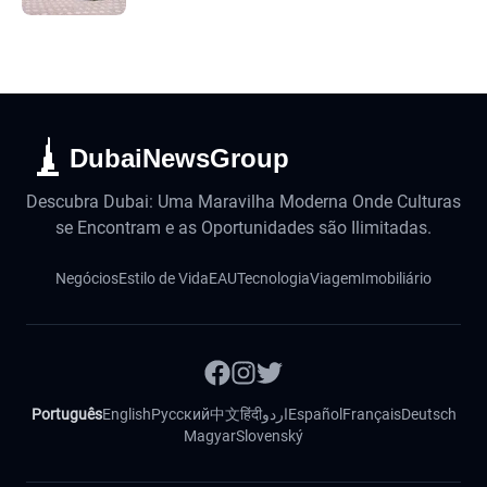
DubaiNewsGroup
Descubra Dubai: Uma Maravilha Moderna Onde Culturas
se Encontram e as Oportunidades são Ilimitadas.
Negócios
Estilo de Vida
EAU
Tecnologia
Viagem
Imobiliário
Português
English
Русский
中文
हिंदी
اردو
Español
Français
Deutsch
Magyar
Slovenský