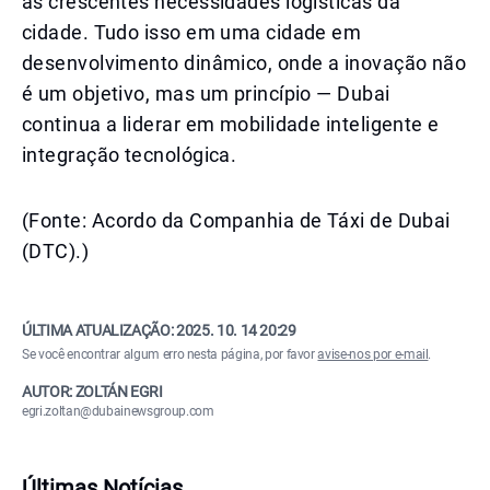
às crescentes necessidades logísticas da
cidade. Tudo isso em uma cidade em
desenvolvimento dinâmico, onde a inovação não
é um objetivo, mas um princípio — Dubai
continua a liderar em mobilidade inteligente e
integração tecnológica.
(Fonte: Acordo da Companhia de Táxi de Dubai
(DTC).)
ÚLTIMA ATUALIZAÇÃO:
2025. 10. 14 20:29
Se você encontrar algum erro nesta página, por favor
avise-nos por e-mail
.
AUTOR: ZOLTÁN EGRI
egri.zoltan@dubainewsgroup.com
Últimas Notícias