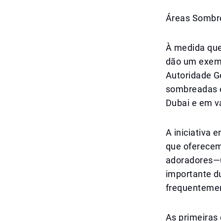
Áreas Sombre
À medida que
dão um exemp
Autoridade G
sombreadas e
Dubai e em vá
A iniciativa 
que oferecem
adoradores—u
importante d
frequentemen
As primeiras