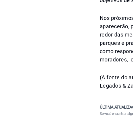
objetivos de 
Nos próximos
aparecerão, 
redor das me
parques e pr
como respond
moradores, l
(A fonte do a
Legados & Za
ÚLTIMA ATUALIZA
Se você encontrar alg