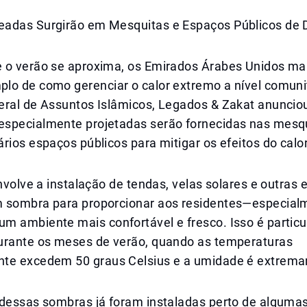
adas Surgirão em Mesquitas e Espaços Públicos de 
 o verão se aproxima, os Emirados Árabes Unidos ma
lo de como gerenciar o calor extremo a nível comunit
eral de Assuntos Islâmicos, Legados & Zakat anuncio
specialmente projetadas serão fornecidas nas mesq
rios espaços públicos para mitigar os efeitos do calor
envolve a instalação de tendas, velas solares e outras 
 sombra para proporcionar aos residentes—especial
m ambiente mais confortável e fresco. Isso é partic
urante os meses de verão, quando as temperaturas
te excedem 50 graus Celsius e a umidade é extrema
 dessas sombras já foram instaladas perto de alguma