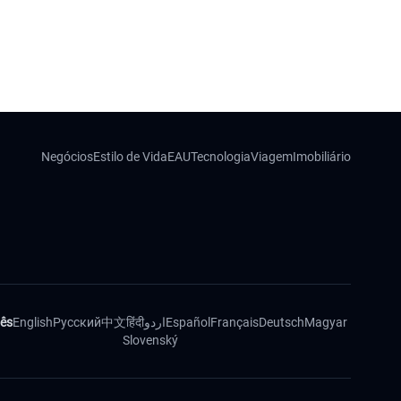
Negócios
Estilo de Vida
EAU
Tecnologia
Viagem
Imobiliário
ês
English
Русский
中文
हिंदी
اردو
Español
Français
Deutsch
Magyar
Slovenský