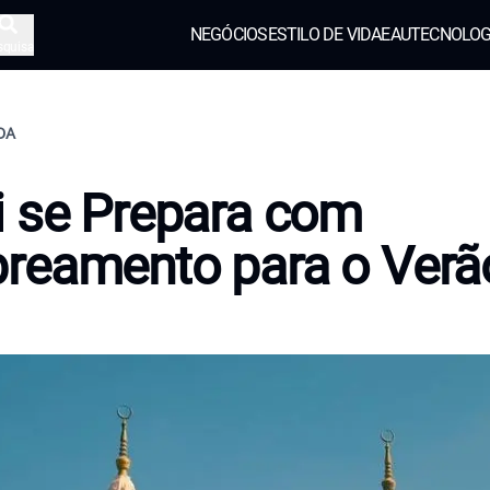
NEGÓCIOS
ESTILO DE VIDA
EAU
TECNOLOG
squisa
IDA
 se Prepara com
reamento para o Verã