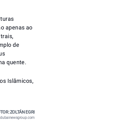
uturas
ão apenas ao
rais,
mplo de
us
ma quente.
os Islâmicos,
TOR: ZOLTÁN EGRI
n@dubainewsgroup.com