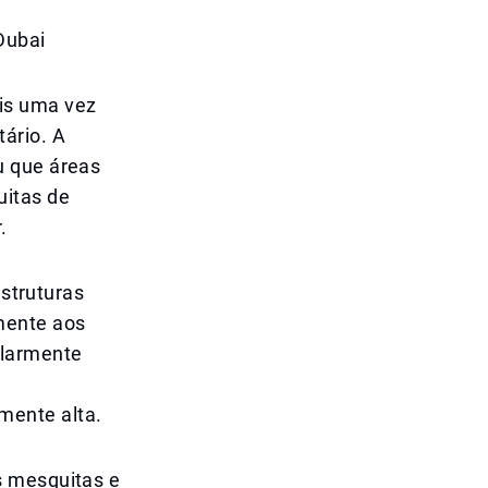
Dubai
is uma vez
ário. A
u que áreas
uitas de
.
estruturas
mente aos
ularmente
mente alta.
s mesquitas e