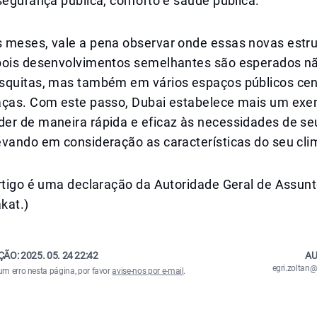
segurança pública, conforto e saúde pública.
 meses, vale a pena observar onde essas novas estr
pois desenvolvimentos semelhantes são esperados n
squitas, mas também em vários espaços públicos cent
aças. Com este passo, Dubai estabelece mais um exe
er de maneira rápida e eficaz às necessidades de se
evando em consideração as características do seu cli
rtigo é uma declaração da Autoridade Geral de Assunt
kat.)
ÇÃO:
2025. 05. 24 22:42
AU
egri.zolta
um erro nesta página, por favor
avise-nos por e-mail
.