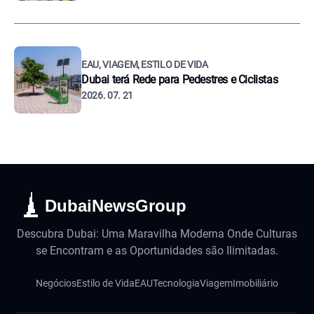
EAU, VIAGEM, ESTILO DE VIDA
Dubai terá Rede para Pedestres e Ciclistas
2026. 07. 21
DubaiNewsGroup
Descubra Dubai: Uma Maravilha Moderna Onde Culturas
se Encontram e as Oportunidades são Ilimitadas.
Negócios
Estilo de Vida
EAU
Tecnologia
Viagem
Imobiliário