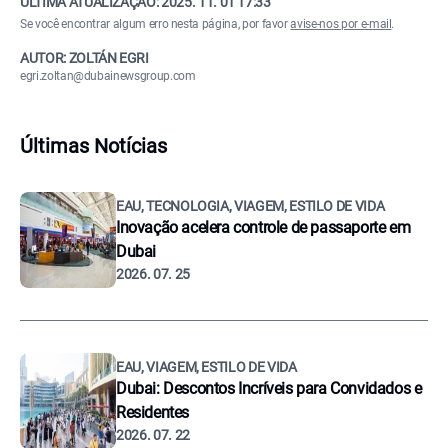
ÚLTIMA ATUALIZAÇÃO:
2025. 11. 01 17:33
Se você encontrar algum erro nesta página, por favor
avise-nos por e-mail
.
AUTOR: ZOLTÁN EGRI
egri.zoltan@dubainewsgroup.com
Últimas Notícias
EAU, TECNOLOGIA, VIAGEM, ESTILO DE VIDA
Inovação acelera controle de passaporte em
Dubai
2026. 07. 25
EAU, VIAGEM, ESTILO DE VIDA
Dubai: Descontos Incríveis para Convidados e
Residentes
2026. 07. 22