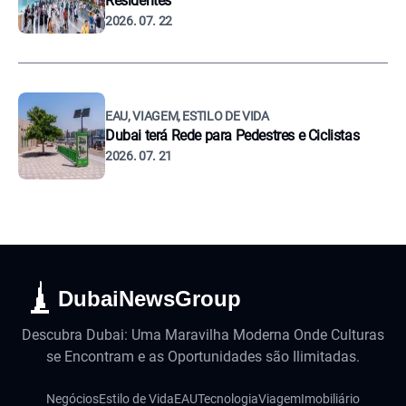
Residentes
2026. 07. 22
EAU, VIAGEM, ESTILO DE VIDA
Dubai terá Rede para Pedestres e Ciclistas
2026. 07. 21
DubaiNewsGroup
Descubra Dubai: Uma Maravilha Moderna Onde Culturas
se Encontram e as Oportunidades são Ilimitadas.
Negócios
Estilo de Vida
EAU
Tecnologia
Viagem
Imobiliário