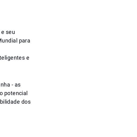
 e seu
Mundial para
r
teligentes e
nha - as
o potencial
abilidade dos