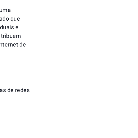
 uma
zado que
duais e
ntribuem
nternet de
mas de redes