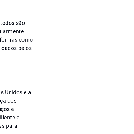
 todos são
cularmente
taformas como
e dados pelos
s Unidos e a
nça dos
iços e
liente e
es para