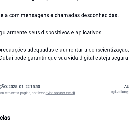
utela com mensagens e chamadas desconhecidas.
egularmente seus dispositivos e aplicativos.
 precauções adequadas e aumentar a conscientização,
Dubai pode garantir que sua vida digital esteja segura
ÇÃO:
2025. 01. 22 15:50
AU
egri.zolta
um erro nesta página, por favor
avise-nos por e-mail
.
cias