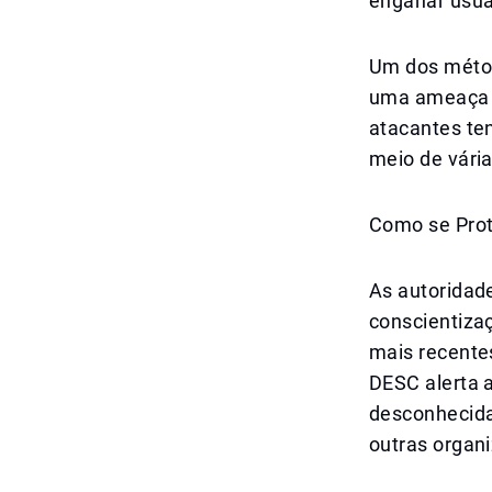
enganar usuá
Um dos métod
uma ameaça s
atacantes te
meio de vári
Como se Pro
As autoridad
conscientiza
mais recente
DESC alerta 
desconhecida
outras organi