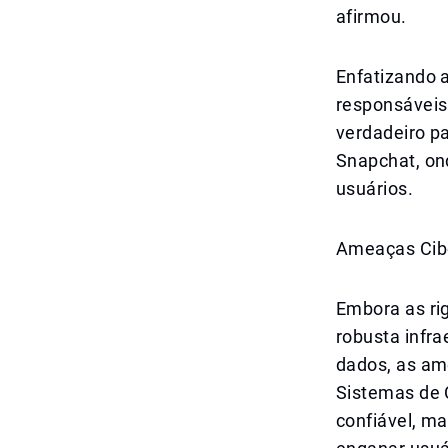
afirmou.
Enfatizando 
responsáveis
verdadeiro p
Snapchat, on
usuários.
Ameaças Cibe
Embora as ri
robusta infr
dados, as am
Sistemas de C
confiável, m