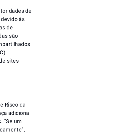
toridades de
 devido às
as de
das são
mpartilhados
SC)
de sites
e Risco da
ça adicional
s. "Se um
icamente",