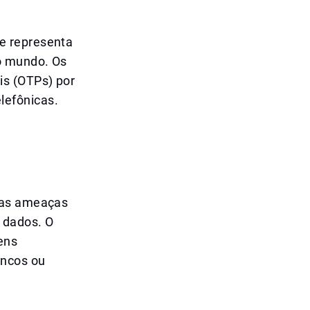
e representa
o mundo. Os
is (OTPs) por
lefônicas.
 das ameaças
 dados. O
ens
ancos ou