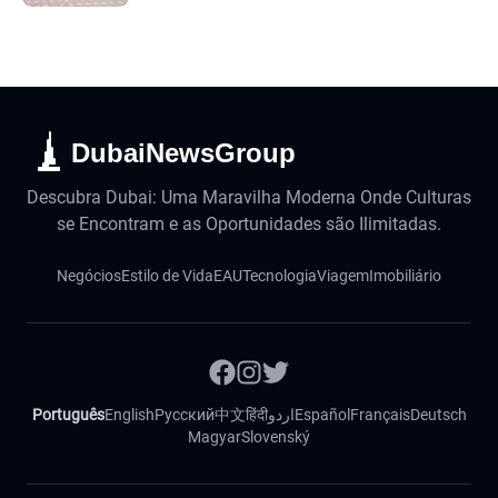
DubaiNewsGroup
Descubra Dubai: Uma Maravilha Moderna Onde Culturas
se Encontram e as Oportunidades são Ilimitadas.
Negócios
Estilo de Vida
EAU
Tecnologia
Viagem
Imobiliário
Português
English
Русский
中文
हिंदी
اردو
Español
Français
Deutsch
Magyar
Slovenský