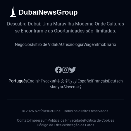
DubaiNewsGroup
Descubra Dubai: Uma Maravilha Moderna Onde Culturas
se Encontram e as Oportunidades são Ilimitadas.
Negócios
Estilo de Vida
EAU
Tecnologia
Viagem
Imobiliário
Português
English
Русский
中文
हिंदी
اردو
Español
Français
Deutsch
Magyar
Slovenský
©
2026
NotíciasDeDubai. Todos os direitos reservados.
Contato
Impressum
Política de Privacidade
Política de Cookies
Código de Ética
Verificação de Fatos