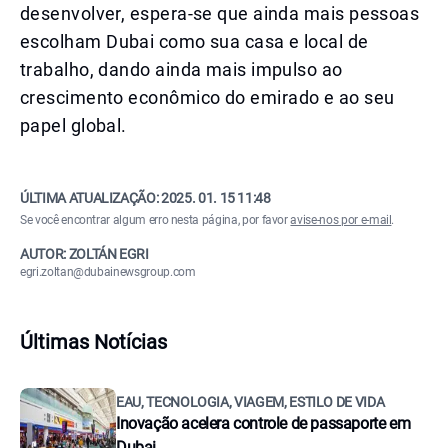
desenvolver, espera-se que ainda mais pessoas
escolham Dubai como sua casa e local de
trabalho, dando ainda mais impulso ao
crescimento econômico do emirado e ao seu
papel global.
ÚLTIMA ATUALIZAÇÃO:
2025. 01. 15 11:48
Se você encontrar algum erro nesta página, por favor
avise-nos por e-mail
.
AUTOR: ZOLTÁN EGRI
egri.zoltan@dubainewsgroup.com
Últimas Notícias
EAU, TECNOLOGIA, VIAGEM, ESTILO DE VIDA
Inovação acelera controle de passaporte em
Dubai