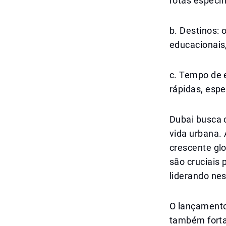
rotas especif
b. Destinos:
educacionais,
c. Tempo de e
rápidas, esp
Dubai busca 
vida urbana.
crescente glo
são cruciais
liderando nes
O lançamento
também forta