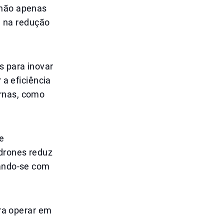
 não apenas
 na redução
s para inovar
 a eficiência
ernas, como
de
 drones reduz
hando-se com
ara operar em