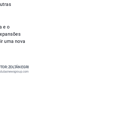
utras
a e o
expansões
rir uma nova
TOR: ZOLTÁN EGRI
n@dubainewsgroup.com