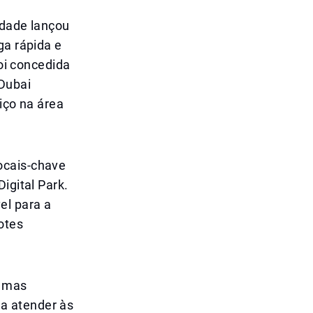
idade lançou
ga rápida e
foi concedida
 Dubai
iço na área
ocais-chave
igital Park.
el para a
otes
, mas
a atender às