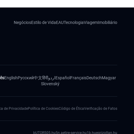
Negócios
Estilo de Vida
EAU
Tecnologia
Viagem
Imobiliário
ês
English
Русский
中文
हिंदी
اردو
Español
Français
Deutsch
Magyar
Slovenský
ica de Privacidade
Política de Cookies
Código de Ética
Verificação de Fatos
bUTOR5
05.hu
5n.ae
tire-service.hu
1b.hu
egrizoltan.hu