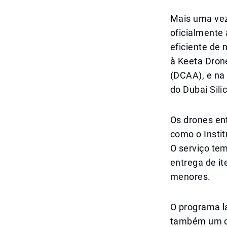
Mais uma vez,
oficialmente 
eficiente de 
à Keeta Dron
(DCAA), e na 
do Dubai Sili
Os drones en
como o Instit
O serviço tem
entrega de i
menores.
O programa l
também um do