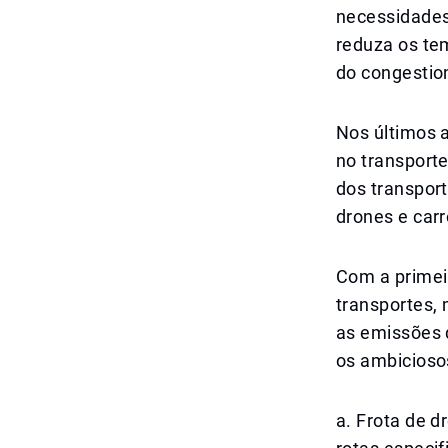
necessidades
reduza os t
do congestio
Nos últimos a
no transporte
dos transpor
drones e car
Com a primeir
transportes,
as emissões d
os ambicioso
a. Frota de d