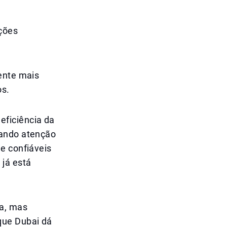
ições
ente mais
os.
eficiência da
hando atenção
e confiáveis
 já está
ca, mas
que Dubai dá