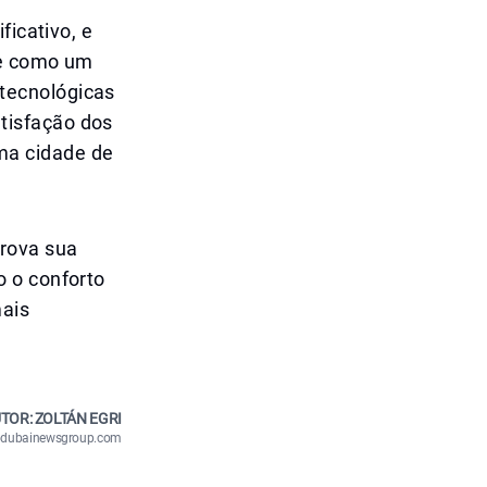
ficativo, e
de como um
tecnológicas
tisfação dos
ma cidade de
rova sua
o o conforto
mais
TOR: ZOLTÁN EGRI
n@dubainewsgroup.com