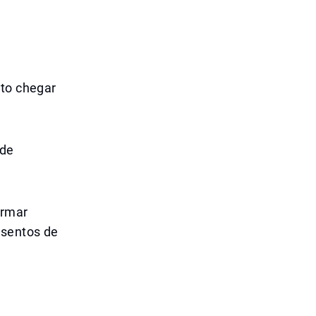
ato chegar
 de
ormar
isentos de