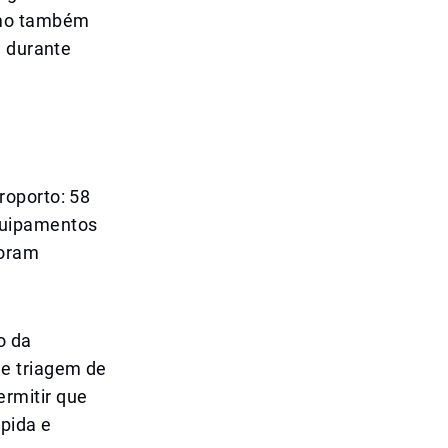
omo também
e durante
roporto: 58
quipamentos
foram
o da
e triagem de
rmitir que
pida e