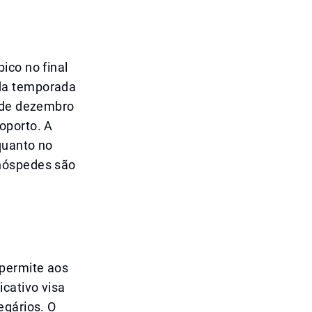
ico no final
 da temporada
1 de dezembro
oporto. A
quanto no
 hóspedes são
 permite aos
icativo visa
egários. O