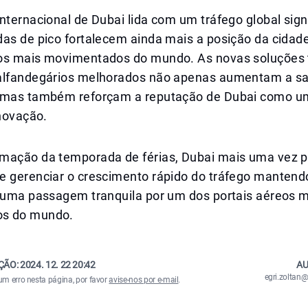
nternacional de Dubai lida com um tráfego global signi
das de pico fortalecem ainda mais a posição da cida
os mais movimentados do mundo. As novas soluções 
alfandegários melhorados não apenas aumentam a sa
 mas também reforçam a reputação de Dubai como u
inovação.
mação da temporada de férias, Dubai mais uma vez p
e gerenciar o crescimento rápido do tráfego mantend
e uma passagem tranquila por um dos portais aéreos 
s do mundo.
ÇÃO:
2024. 12. 22 20:42
AU
egri.zolta
um erro nesta página, por favor
avise-nos por e-mail
.