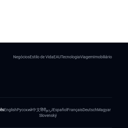
Negócios
Estilo de Vida
EAU
Tecnologia
Viagem
Imobiliário
ês
English
Русский
中文
हिंदी
اردو
Español
Français
Deutsch
Magyar
Slovenský