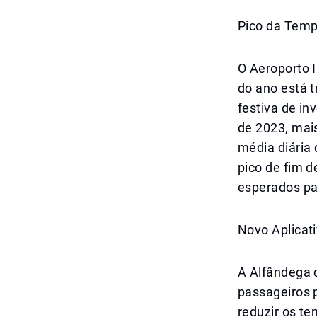
Pico da Temp
O Aeroporto I
do ano está 
festiva de i
de 2023, mai
média diária
pico de fim 
esperados pa
Novo Aplicati
A Alfândega 
passageiros p
reduzir os te