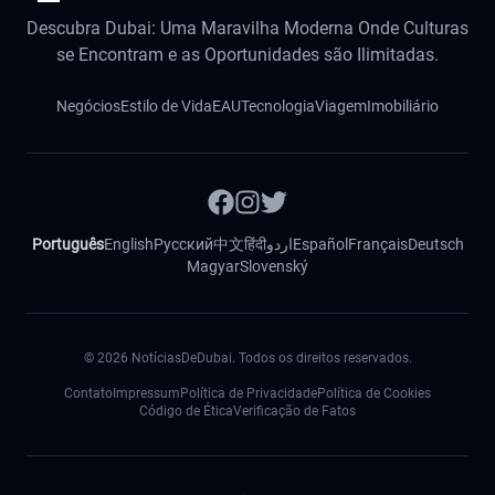
Descubra Dubai: Uma Maravilha Moderna Onde Culturas
se Encontram e as Oportunidades são Ilimitadas.
Negócios
Estilo de Vida
EAU
Tecnologia
Viagem
Imobiliário
Português
English
Русский
中文
हिंदी
اردو
Español
Français
Deutsch
Magyar
Slovenský
©
2026
NotíciasDeDubai. Todos os direitos reservados.
Contato
Impressum
Política de Privacidade
Política de Cookies
Código de Ética
Verificação de Fatos