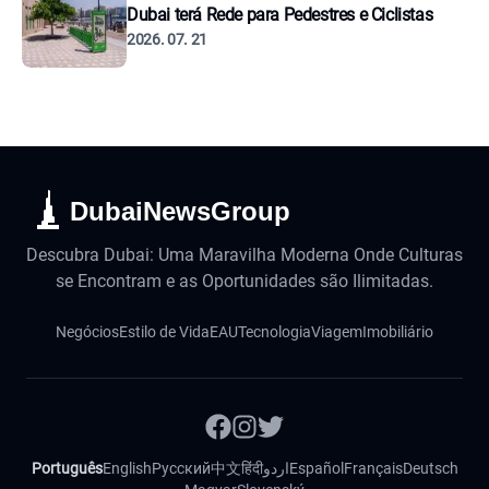
Dubai terá Rede para Pedestres e Ciclistas
2026. 07. 21
DubaiNewsGroup
Descubra Dubai: Uma Maravilha Moderna Onde Culturas
se Encontram e as Oportunidades são Ilimitadas.
Negócios
Estilo de Vida
EAU
Tecnologia
Viagem
Imobiliário
Português
English
Русский
中文
हिंदी
اردو
Español
Français
Deutsch