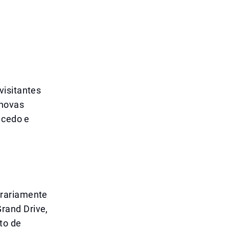
visitantes
 novas
 cedo e
orariamente
rand Drive,
to de