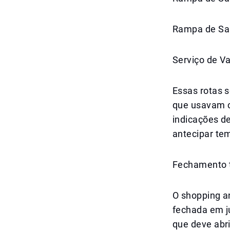
Rampa de Saí
Serviço de Va
Essas rotas 
que usavam c
indicações de
antecipar te
Fechamento t
O shopping a
fechada em j
que deve abri