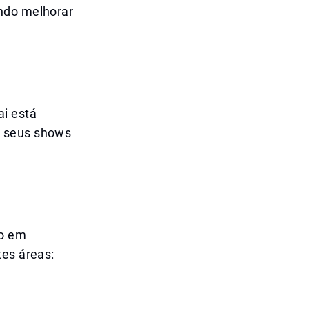
ando melhorar
ai está
r seus shows
go em
tes áreas: