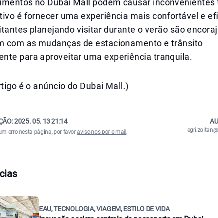
imentos no Dubai Mall podem causar inconvenientes 
ivo é fornecer uma experiência mais confortável e ef
sitantes planejando visitar durante o verão são encora
em com as mudanças de estacionamento e trânsito
nte para aproveitar uma experiência tranquila.
rtigo é o anúncio do Dubai Mall.)
ÇÃO:
2025. 05. 13 21:14
AU
egri.zolta
um erro nesta página, por favor
avise-nos por e-mail
.
cias
EAU, TECNOLOGIA, VIAGEM, ESTILO DE VIDA