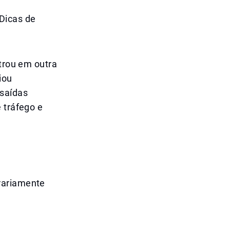
Dicas de
ntrou em outra
iou
saídas
 tráfego e
rariamente