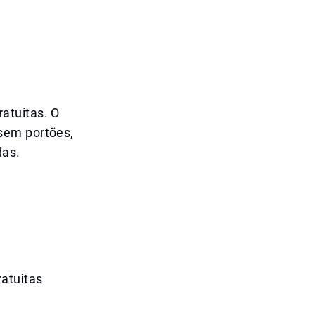
atuitas. O
sem portões,
das.
ratuitas