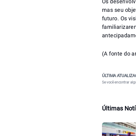
Os desenvolv
mas seu objet
futuro. Os vi
familiarizar
antecipadame
(A fonte do a
ÚLTIMA ATUALIZA
Se você encontrar alg
Últimas Notí