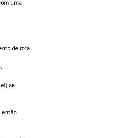
 com uma
ento de rota.
.
el) se
, então