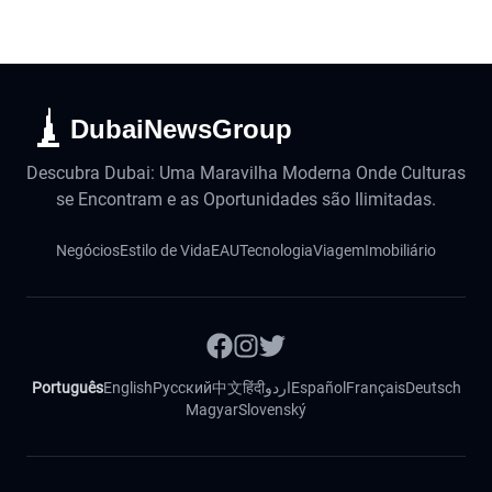
DubaiNewsGroup
Descubra Dubai: Uma Maravilha Moderna Onde Culturas
se Encontram e as Oportunidades são Ilimitadas.
Negócios
Estilo de Vida
EAU
Tecnologia
Viagem
Imobiliário
Português
English
Русский
中文
हिंदी
اردو
Español
Français
Deutsch
Magyar
Slovenský