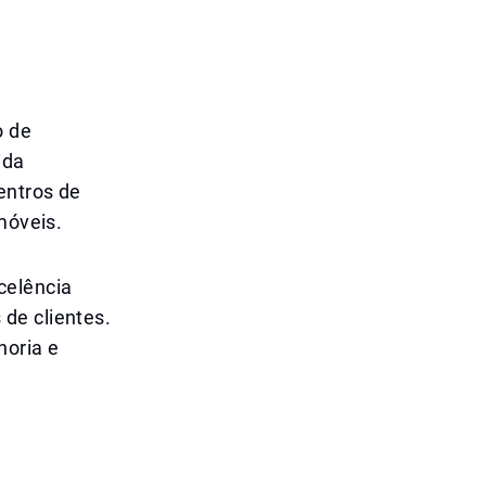
o de
ida
entros de
móveis.
celência
de clientes.
horia e