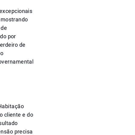
excepcionais
s mostrando
 de
ado por
erdeiro de
 o
governamental
Habitação
o cliente e do
sultado
ensão precisa