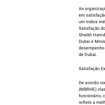
As organizaç
em satisfação
um índice mé
Satisfação do
Sheikh Hamda
Dubai e Mini
desempenho d
de Dubai.
Satisfação E
De acordo co
(MBRHE) class
funcionário,
reflete a me