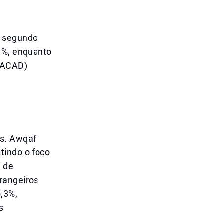
o segundo
01%, enquanto
(IACAD)
is. Awqaf
tindo o foco
s de
rangeiros
5,3%,
s