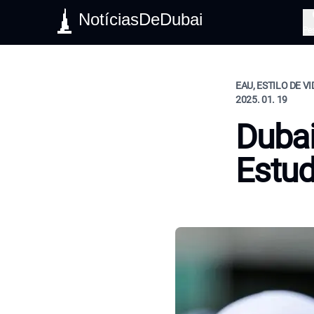
NotíciasDeDubai
Pe
EAU, ESTILO DE V
2025. 01. 19
Dubai
Estu