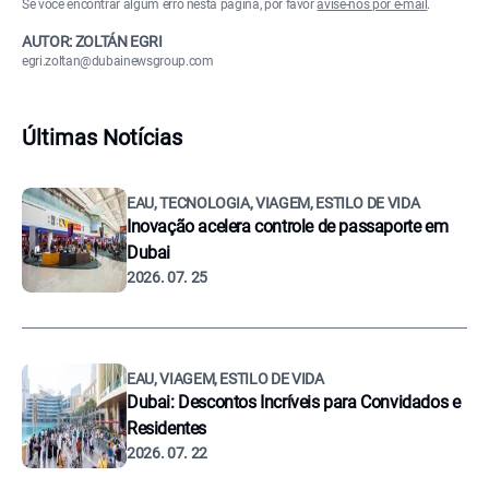
Se você encontrar algum erro nesta página, por favor
avise-nos por e-mail
.
AUTOR: ZOLTÁN EGRI
egri.zoltan@dubainewsgroup.com
Últimas Notícias
EAU, TECNOLOGIA, VIAGEM, ESTILO DE VIDA
Inovação acelera controle de passaporte em
Dubai
2026. 07. 25
EAU, VIAGEM, ESTILO DE VIDA
Dubai: Descontos Incríveis para Convidados e
Residentes
2026. 07. 22