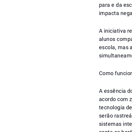
para e da es
impacta nega
A iniciativa 
alunos compa
escola, mas 
simultaneam
Como funcion
A essência do
acordo com z
tecnologia d
serão rastre
sistemas inte