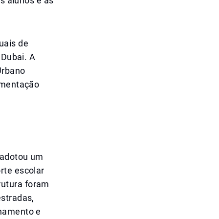
os alunos e as
uais de
 Dubai. A
Urbano
lementação
 adotou um
rte escolar
rutura foram
estradas,
onamento e