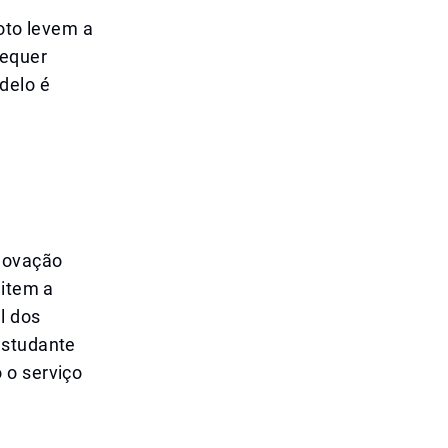
loto levem a
requer
delo é
o
inovação
mitem a
l dos
estudante
 o serviço