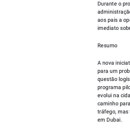
Durante o pr
administraçã
aos pais a op
imediato sob
Resumo
A nova inicia
para um prob
questão logí
programa pil
evolui na cid
caminho para
tráfego, mas
em Dubai.