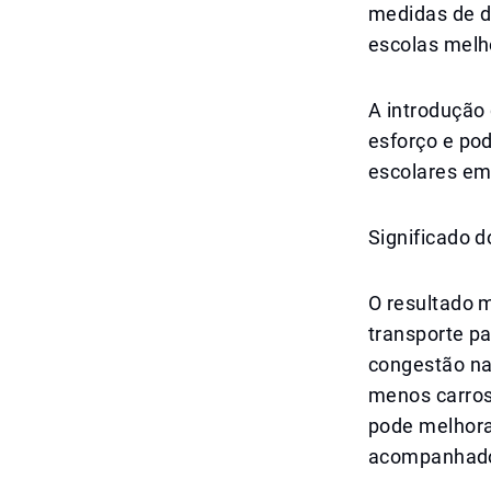
medidas de d
escolas melh
A introdução
esforço e po
escolares em
Significado d
O resultado 
transporte p
congestão na
menos carros
pode melhora
acompanhado 