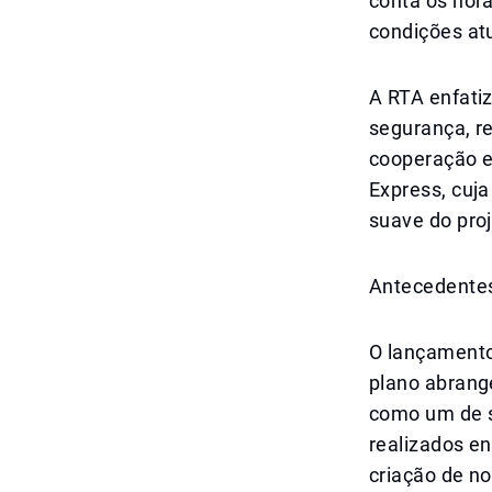
conta os horá
condições atu
A RTA enfati
segurança, re
cooperação e
Express, cuj
suave do proj
Antecedentes
O lançamento
plano abrang
como um de s
realizados e
criação de n