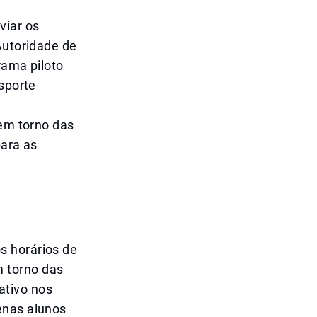
viar os
Autoridade de
rama piloto
nsporte
 em torno das
para as
s horários de
 torno das
ativo nos
enas alunos