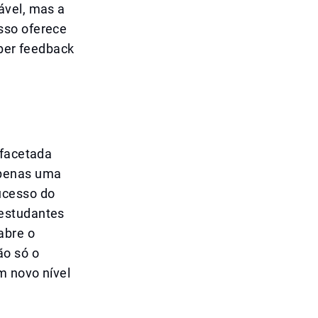
ável, mas a
sso oferece
eber feedback
ifacetada
apenas uma
ucesso do
 estudantes
abre o
ão só o
m novo nível