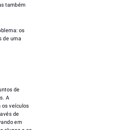
 mas também
oblema: os
es de uma
juntos de
s. A
 os veículos
ravés de
evando em