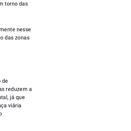
em torno das
camente nesse
no das zonas
o de
nas reduzem a
al, já que
ça viária
o