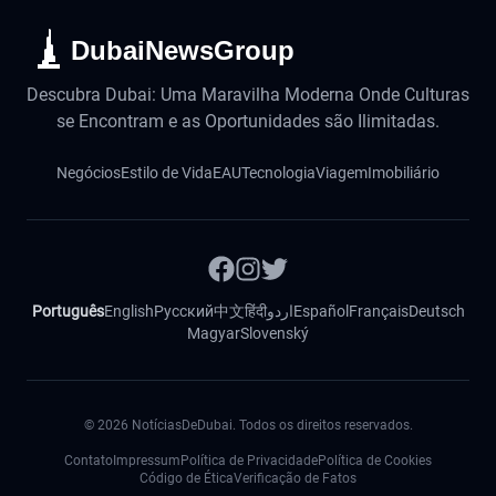
DubaiNewsGroup
Descubra Dubai: Uma Maravilha Moderna Onde Culturas
se Encontram e as Oportunidades são Ilimitadas.
Negócios
Estilo de Vida
EAU
Tecnologia
Viagem
Imobiliário
Português
English
Русский
中文
हिंदी
اردو
Español
Français
Deutsch
Magyar
Slovenský
©
2026
NotíciasDeDubai. Todos os direitos reservados.
Contato
Impressum
Política de Privacidade
Política de Cookies
Código de Ética
Verificação de Fatos