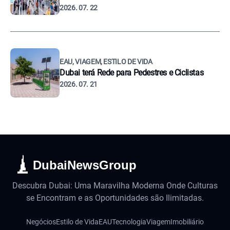
2026. 07. 22
EAU, VIAGEM, ESTILO DE VIDA
Dubai terá Rede para Pedestres e Ciclistas
2026. 07. 21
DubaiNewsGroup
Descubra Dubai: Uma Maravilha Moderna Onde Culturas
se Encontram e as Oportunidades são Ilimitadas.
Negócios
Estilo de Vida
EAU
Tecnologia
Viagem
Imobiliário