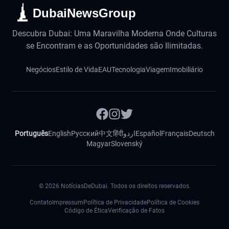
DubaiNewsGroup
Descubra Dubai: Uma Maravilha Moderna Onde Culturas
se Encontram e as Oportunidades são Ilimitadas.
Negócios
Estilo de Vida
EAU
Tecnologia
Viagem
Imobiliário
Português
English
Русский
中文
हिंदी
اردو
Español
Français
Deutsch
Magyar
Slovenský
©
2026
NotíciasDeDubai. Todos os direitos reservados.
Contato
Impressum
Política de Privacidade
Política de Cookies
Código de Ética
Verificação de Fatos