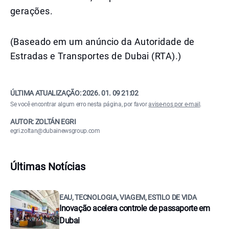
gerações.
(Baseado em um anúncio da Autoridade de
Estradas e Transportes de Dubai (RTA).)
ÚLTIMA ATUALIZAÇÃO:
2026. 01. 09 21:02
Se você encontrar algum erro nesta página, por favor
avise-nos por e-mail
.
AUTOR: ZOLTÁN EGRI
egri.zoltan@dubainewsgroup.com
Últimas Notícias
EAU, TECNOLOGIA, VIAGEM, ESTILO DE VIDA
Inovação acelera controle de passaporte em
Dubai