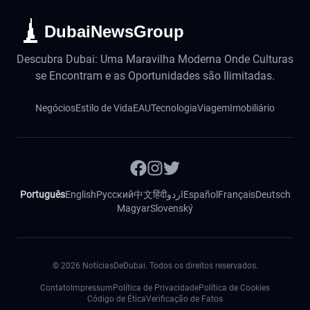
DubaiNewsGroup
Descubra Dubai: Uma Maravilha Moderna Onde Culturas
se Encontram e as Oportunidades são Ilimitadas.
Negócios
Estilo de Vida
EAU
Tecnologia
Viagem
Imobiliário
Português
English
Русский
中文
हिंदी
اردو
Español
Français
Deutsch
Magyar
Slovenský
©
2026
NotíciasDeDubai. Todos os direitos reservados.
Contato
Impressum
Política de Privacidade
Política de Cookies
Código de Ética
Verificação de Fatos