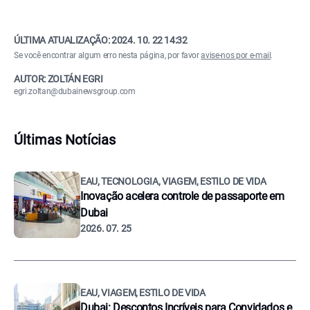
ÚLTIMA ATUALIZAÇÃO:
2024. 10. 22 14:32
Se você encontrar algum erro nesta página, por favor
avise-nos por e-mail
.
AUTOR: ZOLTÁN EGRI
egri.zoltan@dubainewsgroup.com
Últimas Notícias
EAU, TECNOLOGIA, VIAGEM, ESTILO DE VIDA
Inovação acelera controle de passaporte em
Dubai
2026. 07. 25
EAU, VIAGEM, ESTILO DE VIDA
Dubai: Descontos Incríveis para Convidados e