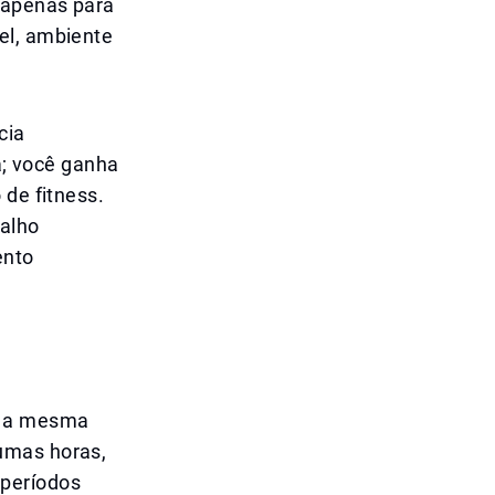
e apenas para
el, ambiente
cia
; você ganha
 de fitness.
balho
ento
m a mesma
umas horas,
 períodos