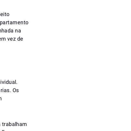
eito
apartamento
nhada na
 em vez de
ividual.
rias. Os
m
a trabalham