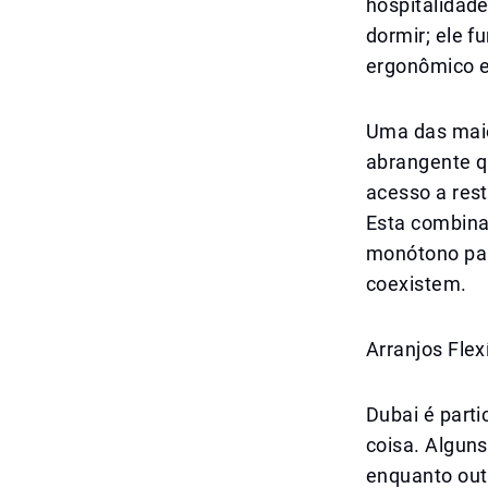
hospitalidad
dormir; ele 
ergonômico e
Uma das maio
abrangente q
acesso a rest
Esta combina
monótono par
coexistem.
Arranjos Flex
Dubai é part
coisa. Algun
enquanto out