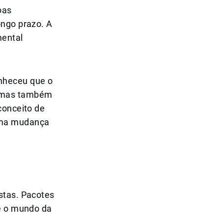
oas
ongo prazo. A
mental
nheceu que o
, mas também
conceito de
uma mudança
stas. Pacotes
ue o mundo da