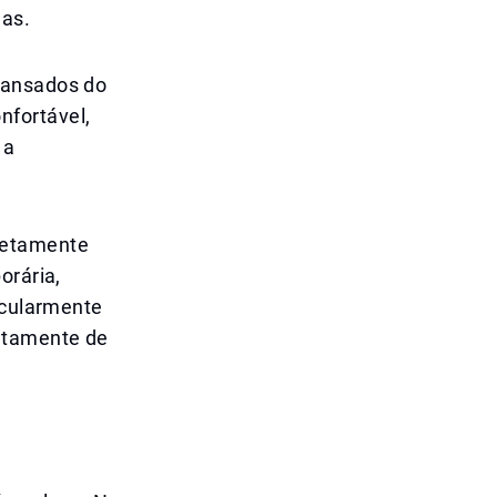
das.
cansados do
nfortável,
 a
letamente
orária,
icularmente
etamente de