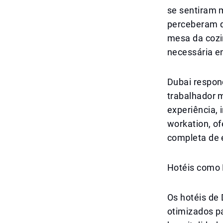
se sentiram 
perceberam q
mesa da cozi
necessária e
Dubai respon
trabalhador 
experiência, 
workation, o
completa de e
Hotéis como 
Os hotéis de
otimizados p