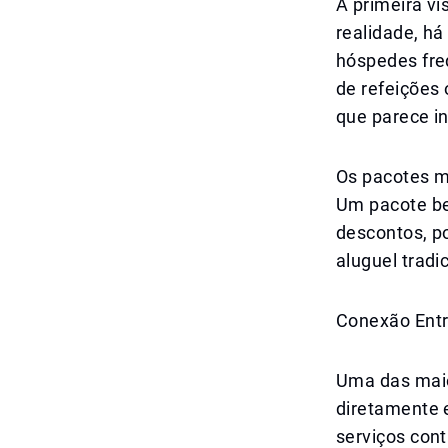
À primeira v
realidade, há
hóspedes fre
de refeições 
que parece in
Os pacotes m
Um pacote be
descontos, p
aluguel tradi
Conexão Entr
Uma das maio
diretamente e
serviços cont