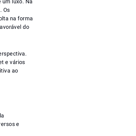
é um luxo. Na
. Os
lta na forma
favorável do
erspectiva.
t e vários
tiva ao
da
versos e