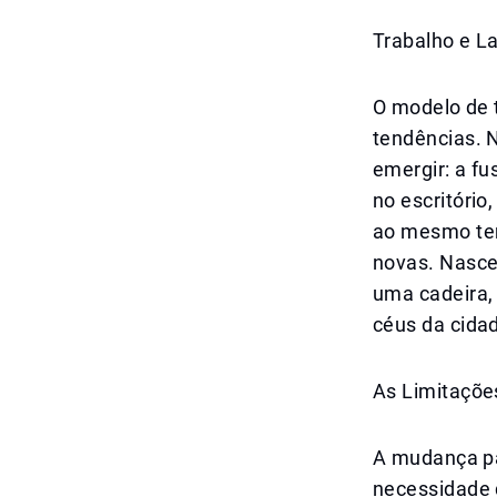
Trabalho e L
O modelo de 
tendências. 
emergir: a fu
no escritório
ao mesmo tem
novas. Nasce
uma cadeira,
céus da cida
As Limitaçõe
A mudança par
necessidade 