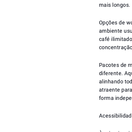
mais longos. 
Opções de wo
ambiente usu
café ilimitad
concentração
Pacotes de m
diferente. Aq
alinhando tod
atraente par
forma indepe
Acessibilida