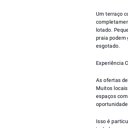
Um terraço c
completamen
lotado. Peq
praia podem g
esgotado.
Experiência 
As ofertas de
Muitos locai
espaços comp
oportunidades
Isso é parti