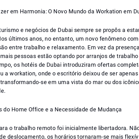
azer em Harmonia: O Novo Mundo da Workation em D
turismo e negócios de Dubai sempre se propôs a estar
Nos últimos anos, no entanto, um novo fenômeno co
são entre trabalho e relaxamento. Em vez da presença
, mais pessoas estão optando por arranjos de trabalho f
po, os hotéis de Dubai introduziram ofertas comple
u a workation, onde o escritório deixou de ser apen
 transformando-se em uma vista do mar ou dos icônic
de.
s do Home Office e a Necessidade de Mudança
a o trabalho remoto foi inicialmente libertadora. Nã
de deslocamento, os horários tornaram-se mais flexív