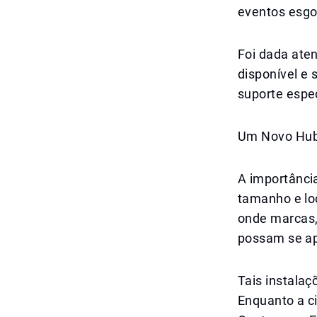
eventos esgo
Foi dada aten
disponível e 
suporte espec
Um Novo Hub
A importânci
tamanho e lo
onde marcas, 
possam se ap
Tais instala
Enquanto a c