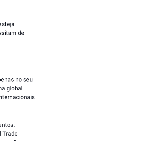
esteja
essitam de
penas no seu
ma global
internacionais
entos.
d Trade