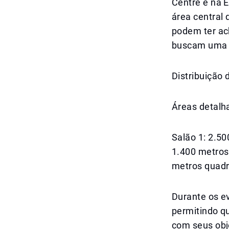
Centre e na 
área central
podem ter ac
buscam uma e
Distribuição 
Áreas detalh
Salão 1: 2.50
1.400 metros
metros quad
Durante os e
permitindo q
com seus obj