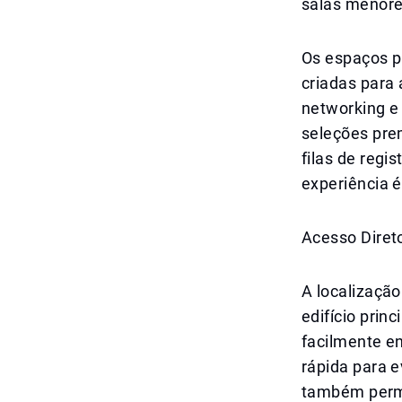
salas menore
Os espaços p
criadas para
networking e
seleções pre
filas de reg
experiência é
Acesso Diret
A localização
edifício prin
facilmente en
rápida para e
também permi