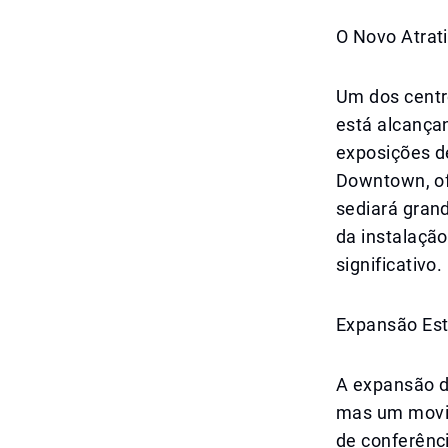
O Novo Atrat
Um dos centr
está alcança
exposições d
Downtown, ofe
sediará gran
da instalação
significativo.
Expansão Est
A expansão d
mas um movim
de conferênci