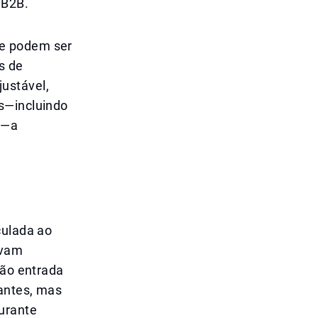
 B2B.
ue podem ser
s de
ustável,
s—incluindo
s—a
culada ao
ovam
rão entrada
gantes, mas
urante