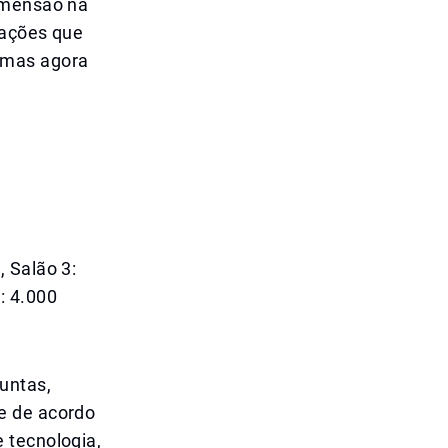
dimensão na
zações que
 mas agora
 Salão 3:
: 4.000
untas,
e de acordo
 tecnologia,