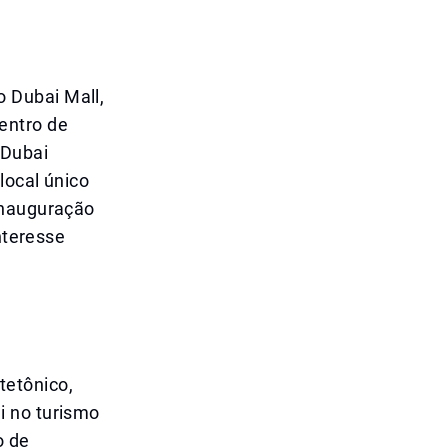
 Dubai Mall,
entro de
 Dubai
local único
inauguração
nteresse
tetônico,
i no turismo
o de