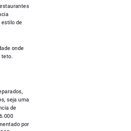
restaurantes
ncia
estilo de
idade onde
 teto.
separados,
os, seja uma
ncia de
 6.000
ementado por