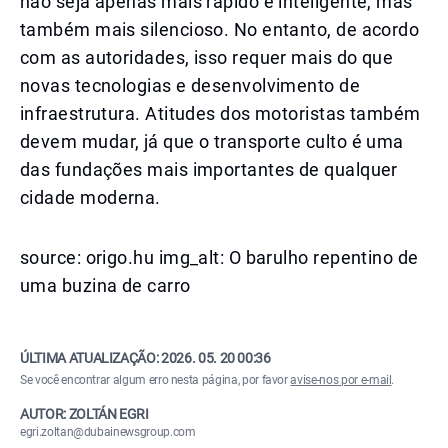
não seja apenas mais rápido e inteligente, mas
também mais silencioso. No entanto, de acordo
com as autoridades, isso requer mais do que
novas tecnologias e desenvolvimento de
infraestrutura. Atitudes dos motoristas também
devem mudar, já que o transporte culto é uma
das fundações mais importantes de qualquer
cidade moderna.
source: origo.hu img_alt: O barulho repentino de
uma buzina de carro
ÚLTIMA ATUALIZAÇÃO:
2026. 05. 20 00:36
Se você encontrar algum erro nesta página, por favor
avise-nos por e-mail
.
AUTOR: ZOLTÁN EGRI
egri.zoltan@dubainewsgroup.com