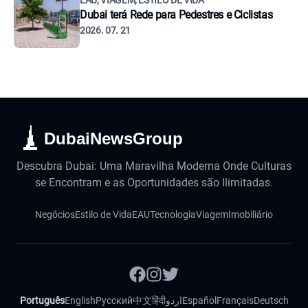
EAU, VIAGEM, ESTILO DE VIDA
Dubai terá Rede para Pedestres e Ciclistas
2026. 07. 21
DubaiNewsGroup
Descubra Dubai: Uma Maravilha Moderna Onde Culturas
se Encontram e as Oportunidades são Ilimitadas.
Negócios
Estilo de Vida
EAU
Tecnologia
Viagem
Imobiliário
Português
English
Русский
中文
हिंदी
اردو
Español
Français
Deutsch