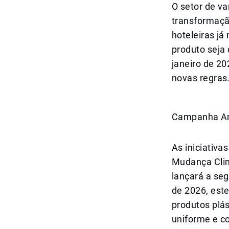
O setor de v
transformação
hoteleiras j
produto seja 
janeiro de 2
novas regras
Campanha Am
As iniciativa
Mudança Cli
lançará a seg
de 2026, est
produtos plá
uniforme e c