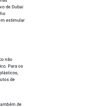
rias
ivo de Dubai
lho
bém estimular
co não
co. Para os
plásticos,
dutos de
s também de