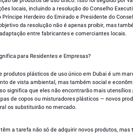
uição de produtos de uso único. Isso foi seguido por vá
ões locais, incluindo a resolução do Conselho Execut
o Príncipe Herdeiro do Emirado e Presidente do Conse
 objetivo da resolução não é apenas proibir, mas tam
adaptação entre fabricantes e comerciantes locais.
ignifica para Residentes e Empresas?
de produtos plásticos de uso único em Dubai é um mar
nto de vista ambiental, mas também social e econômi
sso significa que eles não encontrarão mais utensílios 
pas de copos ou misturadores plásticos — novos pro
ral os substituirão no mercado.
têm a tarefa não só de adquirir novos produtos, ma