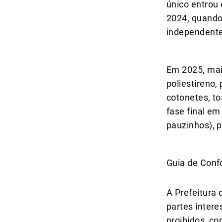
único entrou 
2024, quando 
independente
Em 2025, mais
poliestireno,
cotonetes, t
fase final em
pauzinhos), 
Guia de Con
A Prefeitura
partes inter
proibidos, c