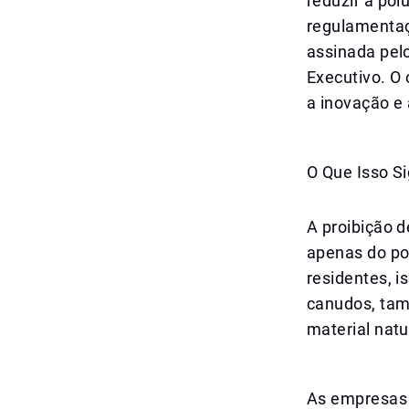
reduzir a pol
regulamentaç
assinada pel
Executivo. O
a inovação e 
O Que Isso S
A proibição 
apenas do po
residentes, i
canudos, tam
material natu
As empresas 