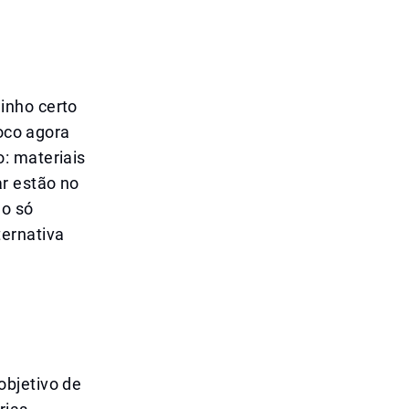
inho certo
foco agora
: materiais
ar estão no
ão só
ternativa
objetivo de