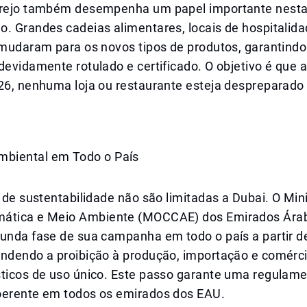
arejo também desempenha um papel importante nest
. Grandes cadeias alimentares, locais de hospitalida
á mudaram para os novos tipos de produtos, garantind
devidamente rotulado e certificado. O objetivo é que a
026, nenhuma loja ou restaurante esteja despreparado
.
biental em Todo o País
s de sustentabilidade não são limitadas a Dubai. O Min
mática e Meio Ambiente (MOCCAE) dos Emirados Ára
unda fase de sua campanha em todo o país a partir de
endendo a proibição à produção, importação e comérc
sticos de uso único. Este passo garante uma regulam
oerente em todos os emirados dos EAU.