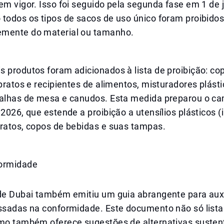
em vigor. Isso foi seguido pela segunda fase em 1 de 
todos os tipos de sacos de uso único foram proibidos
mente do material ou tamanho.
 produtos foram adicionados à lista de proibição: co
 pratos e recipientes de alimentos, misturadores plásti
oalhas de mesa e canudos. Esta medida preparou o ca
 2026, que estende a proibição a utensílios plásticos (
pratos, copos de bebidas e suas tampas.
formidade
 de Dubai também emitiu um guia abrangente para auxi
essadas na conformidade. Este documento não só lista
omo também oferece sugestões de alternativas sustent