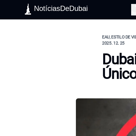
NotíciasDeDubai
Pe
EAU, ESTILO DE V
2025. 12. 25
Dubai
Único