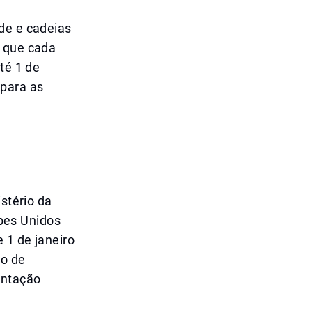
a
de e cadeias
o que cada
té 1 de
 para as
istério da
bes Unidos
 1 de janeiro
io de
entação