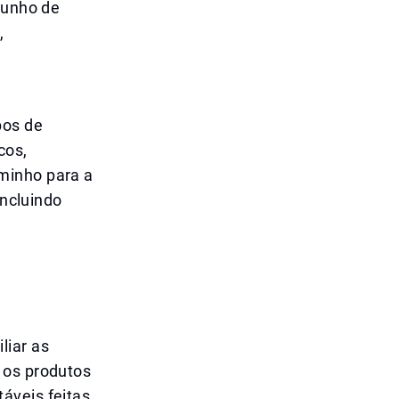
junho de
,
pos de
cos,
minho para a
incluindo
liar as
 os produtos
áveis feitas