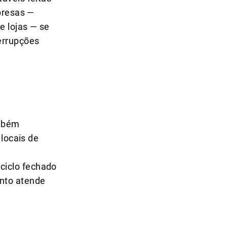
presas —
e lojas — se
errupções
ambém
 locais de
ciclo fechado
nto atende