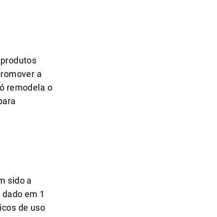
A
 produtos
 promover a
só remodela o
para
m sido a
i dado em 1
icos de uso