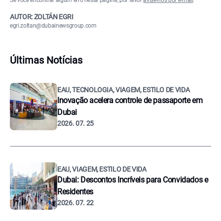
Se você encontrar algum erro nesta página, por favor
avise-nos por e-mail
.
AUTOR: ZOLTÁN EGRI
egri.zoltan@dubainewsgroup.com
Últimas Notícias
EAU, TECNOLOGIA, VIAGEM, ESTILO DE VIDA
Inovação acelera controle de passaporte em
Dubai
2026. 07. 25
EAU, VIAGEM, ESTILO DE VIDA
Dubai: Descontos Incríveis para Convidados e
Residentes
2026. 07. 22