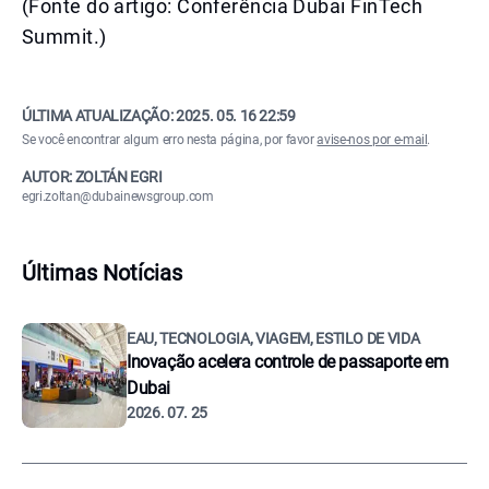
(Fonte do artigo: Conferência Dubai FinTech
Summit.)
ÚLTIMA ATUALIZAÇÃO:
2025. 05. 16 22:59
Se você encontrar algum erro nesta página, por favor
avise-nos por e-mail
.
AUTOR: ZOLTÁN EGRI
egri.zoltan@dubainewsgroup.com
Últimas Notícias
EAU, TECNOLOGIA, VIAGEM, ESTILO DE VIDA
Inovação acelera controle de passaporte em
Dubai
2026. 07. 25