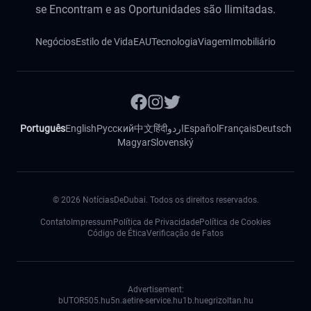
se Encontram e as Oportunidades são Ilimitadas.
Negócios
Estilo de Vida
EAU
Tecnologia
Viagem
Imobiliário
Português
English
Русский
中文
हिंदी
اردو
Español
Français
Deutsch
Magyar
Slovenský
©
2026
NotíciasDeDubai. Todos os direitos reservados.
Contato
Impressum
Política de Privacidade
Política de Cookies
Código de Ética
Verificação de Fatos
Advertisement:
bUTOR5
05.hu
5n.ae
tire-service.hu
1b.hu
egrizoltan.hu