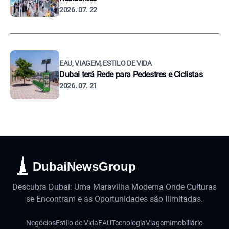
2026. 07. 22
EAU, VIAGEM, ESTILO DE VIDA
Dubai terá Rede para Pedestres e Ciclistas
2026. 07. 21
DubaiNewsGroup
Descubra Dubai: Uma Maravilha Moderna Onde Culturas
se Encontram e as Oportunidades são Ilimitadas.
Negócios
Estilo de Vida
EAU
Tecnologia
Viagem
Imobiliário